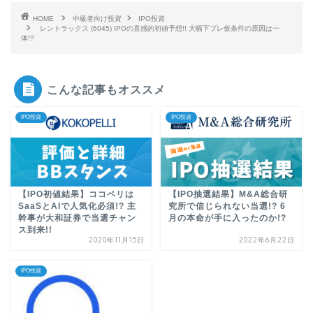
HOME
中級者向け投資
IPO投資
レントラックス (6045) IPOの直感的初値予想!! 大幅下ブレ仮条件の原因は一
体!?
こんな記事もオススメ
IPO投資
IPO投資
【IPO初値結果】ココペリは
【IPO抽選結果】M&A総合研
SaaSとAIで人気化必須!? 主
究所で信じられない当選!? 6
幹事が大和証券で当選チャン
月の本命が手に入ったのか!?
ス到来!!
2020年11月15日
2022年6月22日
IPO投資