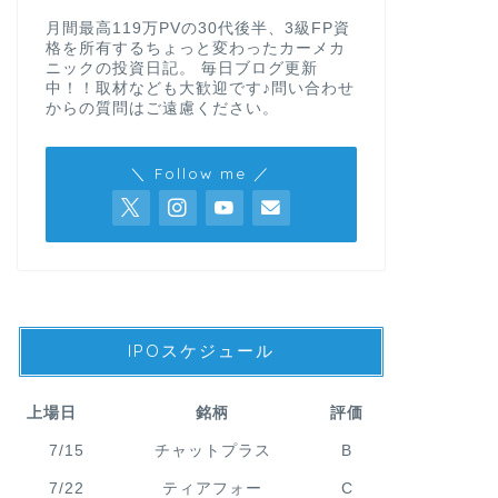
月間最高119万PVの30代後半、3級FP資
格を所有するちょっと変わったカーメカ
ニックの投資日記。 毎日ブログ更新
中！！取材なども大歓迎です♪問い合わせ
からの質問はご遠慮ください。
＼ Follow me ／
IPOスケジュール
上場日
銘柄
評価
7/15
チャットプラス
B
7/22
ティアフォー
C