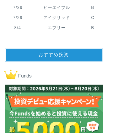
7/29
ビーエイブル
B
7/29
アイグリッド
C
8/4
エブリー
B
おすすめ投資
Funds