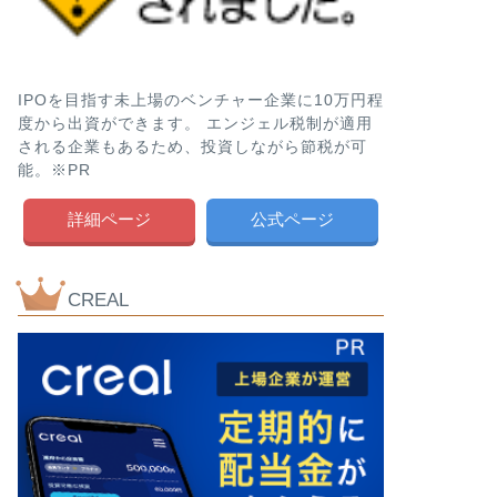
IPOを目指す未上場のベンチャー企業に10万円程
度から出資ができます。 エンジェル税制が適用
される企業もあるため、投資しながら節税が可
能。※PR
詳細ページ
公式ページ
CREAL