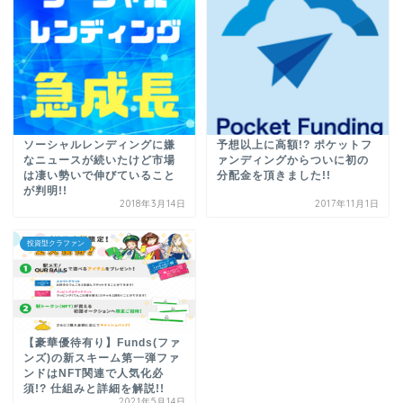
ソーシャルレンディングに嫌
予想以上に高額!? ポケットフ
なニュースが続いたけど市場
ァンディングからついに初の
は凄い勢いで伸びていること
分配金を頂きました!!
が判明!!
2018年3月14日
2017年11月1日
投資型クラファン
【豪華優待有り】Funds(ファ
ンズ)の新スキーム第一弾ファ
ンドはNFT関連で人気化必
須!? 仕組みと詳細を解説!!
2021年5月14日