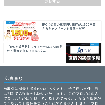
IPOで必須の三菱UFJ銀行が1,500円貰
えるキャンペーンを実施中だぞ
【IPO初値予想】フライヤー(323A)は意
外と期待できる!? BBスタ...
免責事項
株取引は損失を出す恐れがあります。 全て自己責任、自
己判断での投資をお願いいたします。 このブログは個人
で楽しむために記載しているものであり、いかなる損失が
でた場合でも責任を負うことはできません！ また当ブロ