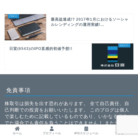
最高益達成!? 2017年1月におけるソーシャ
ルレンディングの運用実績!...
日宣(6543)のIPO直感的初値予想!!
免責事項
株取引は損失を出す恐れがあります。 全て自己責任、自
己判断での投資をお願いいたします。 このブログは個人
で楽しむために記載しているものであり、いかなる損失が
でた場合でも責任を負うことはできません！ また当ブロ
グに記載されている仮想通貨とは暗号資産のことを指しま
ホーム
プロフィール
IPOスケジュール
フォロー
す。