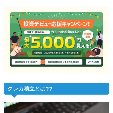
クレカ積立とは??