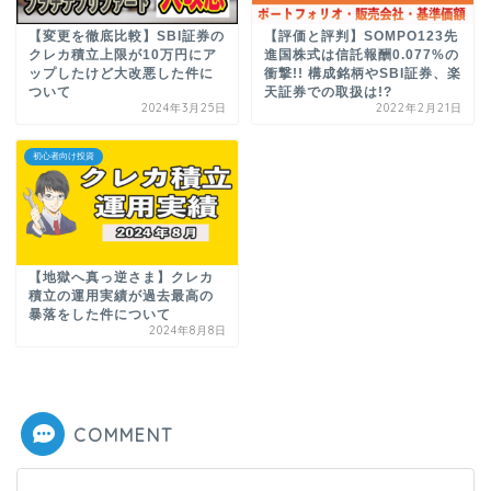
【変更を徹底比較】SBI証券の
【評価と評判】SOMPO123先
クレカ積立上限が10万円にア
進国株式は信託報酬0.077%の
ップしたけど大改悪した件に
衝撃!! 構成銘柄やSBI証券、楽
ついて
天証券での取扱は!?
2024年3月25日
2022年2月21日
初心者向け投資
【地獄へ真っ逆さま】クレカ
積立の運用実績が過去最高の
暴落をした件について
2024年8月8日
COMMENT