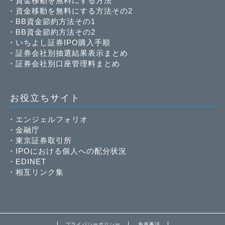
・
資金移動を無料にする方法
・
資金移動を無料にする方法その2
・
BB資金節約方法その1
・
BB資金節約方法その2
・
いちよし証券IPO購入手順
・
証券会社別抽選結果表示まとめ
・
証券会社別口座管理料まとめ
お役立ちサイト
・
エンジェルフォリオ
・
金融庁
・
東京証券取引所
・
IPOにおける個人への配分状況
・
EDINET
・
相互リンク集
プライバシーポリシー
免責事項