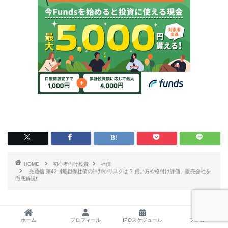
HOME
初心者向け投資
社債
光通信 第42回無担保社債の評判やリスクは!? 買い方や格付け評価、販売会社を
徹底解説!!
こんな記事もオススメ
ホーム
プロフィール
IPOスケジュール
フォロー