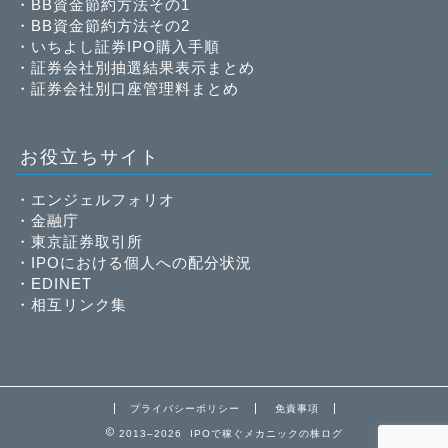
・
BB資金節約方法その1
・
BB資金節約方法その2
・
いちよし証券IPO購入手順
・
証券会社別抽選結果表示まとめ
・
証券会社別口座管理料まとめ
お役立ちサイト
・
エンジェルフォリオ
・
金融庁
・
東京証券取引所
・
IPOにおける個人への配分状況
・
EDINET
・
相互リンク集
プライバシーポリシー
免責事項
2013–2026 IPOで稼ぐメカニックの株ログ