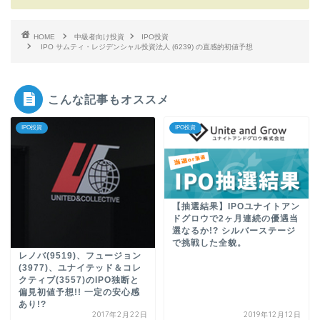
HOME
中級者向け投資
IPO投資
IPO サムティ・レジデンシャル投資法人 (6239) の直感的初値予想
こんな記事もオススメ
IPO投資
IPO投資
【抽選結果】IPOユナイトアン
ドグロウで2ヶ月連続の優遇当
選なるか!? シルバーステージ
で挑戦した全貌。
レノバ(9519)、フュージョン
(3977)、ユナイテッド＆コレ
クティブ(3557)のIPO独断と
偏見初値予想!! 一定の安心感
あり!?
2017年2月22日
2019年12月12日