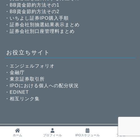
・
BB資金節約方法その1
・
BB資金節約方法その2
・
いちよし証券IPO購入手順
・
証券会社別抽選結果表示まとめ
・
証券会社別口座管理料まとめ
お役立ちサイト
・
エンジェルフォリオ
・
金融庁
・
東京証券取引所
・
IPOにおける個人への配分状況
・
EDINET
・
相互リンク集
プライバシーポリシー
免責事項
ホーム
プロフィール
IPOスケジュール
フォロー
2013–2026 IPOで稼ぐメカニックの株ログ