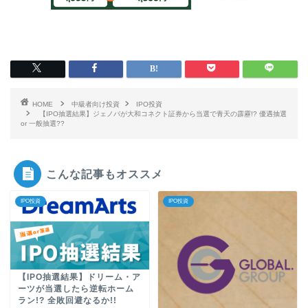
HOME
中級者向け投資
IPO投資
【IPO抽選結果】ジェノバが大和コネクト証券から当選で青天の霹靂!? 優遇抽選
or 一般抽選??
こんな記事もオススメ
IPO投資
IPO投資
【IPO抽選結果】ドリーム・ア
ーツが当選したら逆転ホーム
ラン!? 全敗回避なるか!!