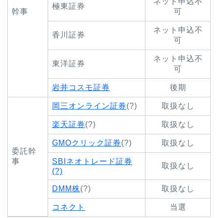
ネット申込不
極東証券
幹事
可
ネット申込不
香川証券
可
ネット申込不
東洋証券
可
岩井コスモ証券
後期
岡三オンライン証券
(?)
取扱なし
楽天証券
(?)
取扱なし
GMOクリック証券
(?)
取扱なし
委託幹
事
SBIネオトレード証券
取扱なし
(?)
DMM株
(?)
取扱なし
コネクト
当選