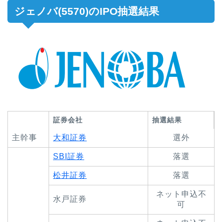
ジェノバ(5570)のIPO抽選結果
証券会社
抽選結果
主幹事
大和証券
選外
SBI証券
落選
松井証券
落選
ネット申込不
水戸証券
可