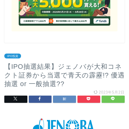
IPO投資
【IPO抽選結果】ジェノバが大和コネ
クト証券から当選で青天の霹靂!? 優遇
抽選 or 一般抽選??
2023年5月2日