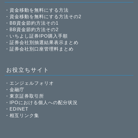
・
資金移動を無料にする方法
・
資金移動を無料にする方法その2
・
BB資金節約方法その1
・
BB資金節約方法その2
・
いちよし証券IPO購入手順
・
証券会社別抽選結果表示まとめ
・
証券会社別口座管理料まとめ
お役立ちサイト
・
エンジェルフォリオ
・
金融庁
・
東京証券取引所
・
IPOにおける個人への配分状況
・
EDINET
・
相互リンク集