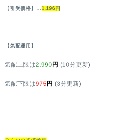
【
引受価格
】…
1,196円
【気配運用】
気配上限は
2,990
円
(10分更新)
気配下限は
975
円
(3分更新)