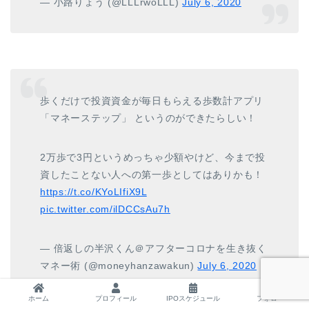
— 小路りょう (@LLLrwoLLL)
July 6, 2020
歩くだけで投資資金が毎日もらえる歩数計アプリ
「マネーステップ」 というのができたらしい！
2万歩で3円というめっちゃ少額やけど、今まで投
資したことない人への第一歩としてはありかも！
https://t.co/KYoLIfiX9L
pic.twitter.com/ilDCCsAu7h
— 倍返しの半沢くん＠アフターコロナを生き抜く
マネー術 (@moneyhanzawakun)
July 6, 2020
ホーム
プロフィール
IPOスケジュール
フォロー