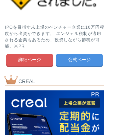
IPOを目指す未上場のベンチャー企業に10万円程
度から出資ができます。 エンジェル税制が適用
される企業もあるため、投資しながら節税が可
能。※PR
詳細ページ
公式ページ
CREAL