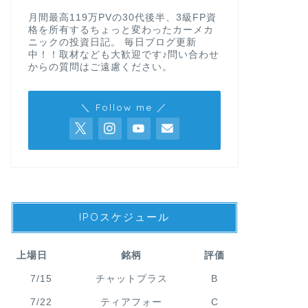
月間最高119万PVの30代後半、3級FP資
格を所有するちょっと変わったカーメカ
ニックの投資日記。 毎日ブログ更新
中！！取材なども大歓迎です♪問い合わせ
からの質問はご遠慮ください。
＼ Follow me ／
IPOスケジュール
上場日
銘柄
評価
7/15
チャットプラス
B
7/22
ティアフォー
C