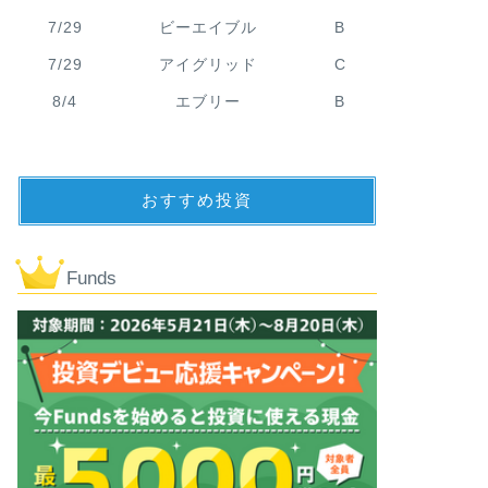
7/29
ビーエイブル
B
7/29
アイグリッド
C
8/4
エブリー
B
おすすめ投資
Funds