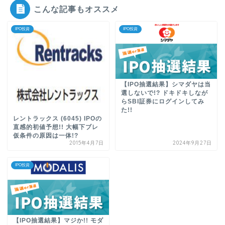
こんな記事もオススメ
IPO投資
IPO投資
【IPO抽選結果】シマダヤは当
選しないで!? ドキドキしなが
らSBI証券にログインしてみ
た!!
レントラックス (6045) IPOの
直感的初値予想!! 大幅下ブレ
仮条件の原因は一体!?
2015年4月7日
2024年9月27日
IPO投資
【IPO抽選結果】マジか!! モダ