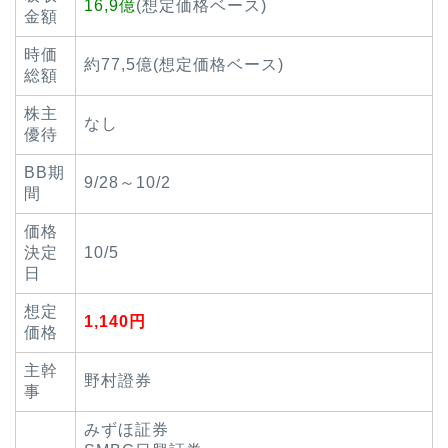
16,9億
(想定価格ベース)
金額
時価
約77,5億(想定価格ベース)
総額
株主
なし
優待
BB期
9/28～10/2
間
価格
決定
10/5
日
想定
1,140円
価格
主幹
野村證券
事
みずほ証券