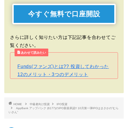
今すぐ無料で口座開設
さらに詳しく知りたい方は下記記事を合わせてご
覧ください。
あわせて読みたい
Funds(ファンズ)とは?? 投資してわかった
12のメリット・3つのデメリット
HOME
中級者向け投資
IPO投資
AppBank アップバンク (6177)のIPO新規承認!! 10月第一弾IPOはまさかの”むら
いさん”