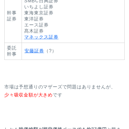
SMBC日興証券
いちよし証券
幹事
東海東京証券
証券
東洋証券
エース証券
髙木証券
マネックス証券
委託
安藤証券
（?）
幹事
市場は予想通りのマザーズで問題はありませんが、
少々吸収金額が大きめ
です