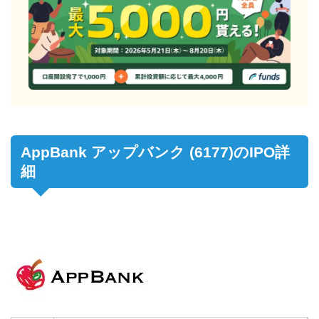
AppBank アップバンク (6177)のIPO詳
細