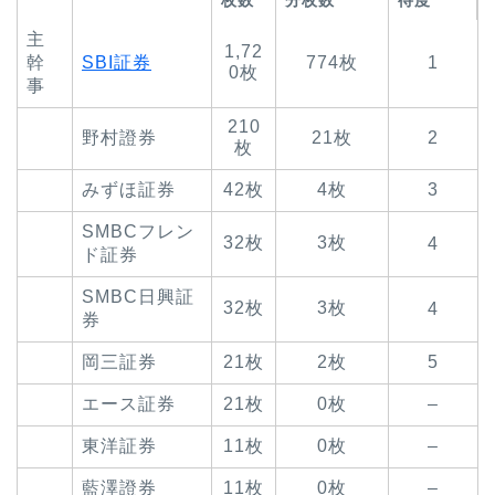
主
1,72
幹
SBI証券
774枚
1
0枚
事
210
野村證券
21枚
2
枚
みずほ証券
42枚
4枚
3
SMBCフレン
32枚
3枚
4
ド証券
SMBC日興証
32枚
3枚
4
券
岡三証券
21枚
2枚
5
エース証券
21枚
0枚
–
東洋証券
11枚
0枚
–
藍澤證券
11枚
0枚
–