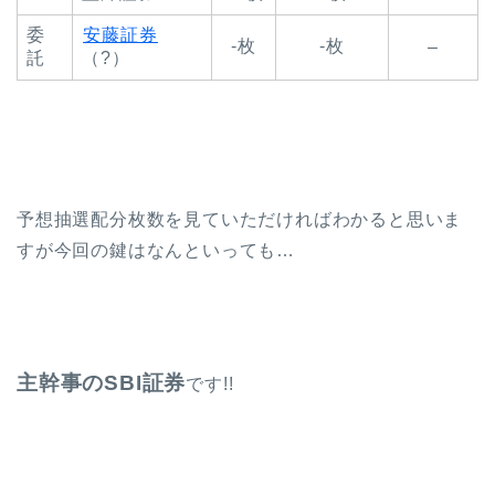
委
安藤証券
-枚
-枚
–
託
（?）
予想抽選配分枚数を見ていただければわかると思いま
すが今回の鍵はなんといっても…
主幹事のSBI証券
です!!