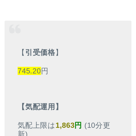
【
引受価格
】
745.20
円
【気配運用】
気配上限は
1,863
円
(10分更
新)