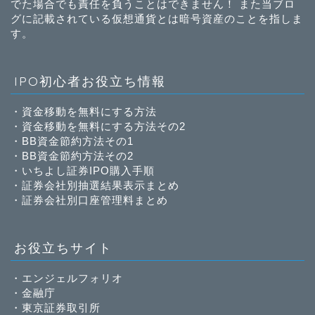
でた場合でも責任を負うことはできません！ また当ブロ
グに記載されている仮想通貨とは暗号資産のことを指しま
す。
IPO初心者お役立ち情報
・
資金移動を無料にする方法
・
資金移動を無料にする方法その2
・
BB資金節約方法その1
・
BB資金節約方法その2
・
いちよし証券IPO購入手順
・
証券会社別抽選結果表示まとめ
・
証券会社別口座管理料まとめ
お役立ちサイト
・
エンジェルフォリオ
・
金融庁
・
東京証券取引所