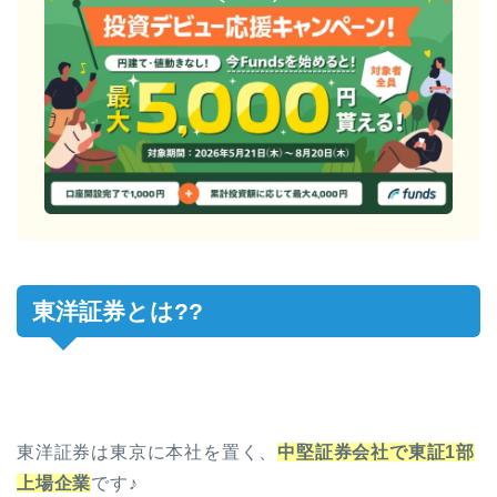
東洋証券とは??
東洋証券は東京に本社を置く、
中堅証券会社で東証1部
上場企業
です♪