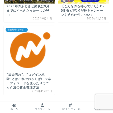
2023年のふるさと納税は9月
【こんなのを待っていた】B-
までにすべきたった一つの理
DEN(ビデン)が神キャンペー
由
ンを始めた件について
2023年8月14日
2023年12月2日
金融機関・サービス
"出金忘れ"、"ログイン地
獄"とはこれでおさらば!! マネ
ーフォワードを使ったメカニ
ック流の資金管理方法
2015年11月23日
ホーム
プロフィール
IPOスケジュール
フォロー
POSTED COMMENT