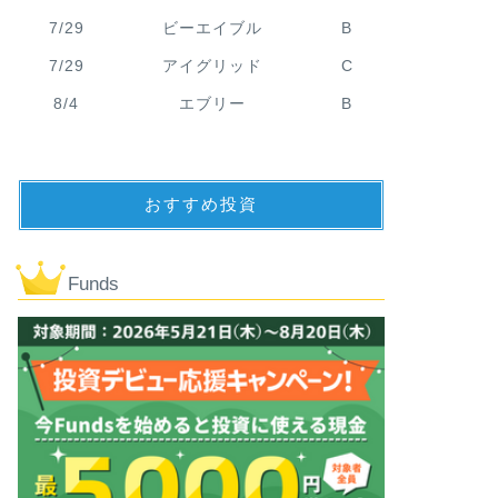
7/29
ビーエイブル
B
7/29
アイグリッド
C
8/4
エブリー
B
おすすめ投資
Funds