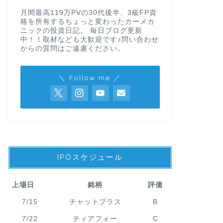
月間最高119万PVの30代後半、3級FP資
格を所有するちょっと変わったカーメカ
ニックの投資日記。 毎日ブログ更新
中！！取材なども大歓迎です♪問い合わせ
からの質問はご遠慮ください。
＼ Follow me ／
IPOスケジュール
上場日
銘柄
評価
7/15
チャットプラス
B
7/22
ティアフォー
C