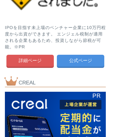
IPOを目指す未上場のベンチャー企業に10万円程
度から出資ができます。 エンジェル税制が適用
される企業もあるため、投資しながら節税が可
能。※PR
詳細ページ
公式ページ
CREAL