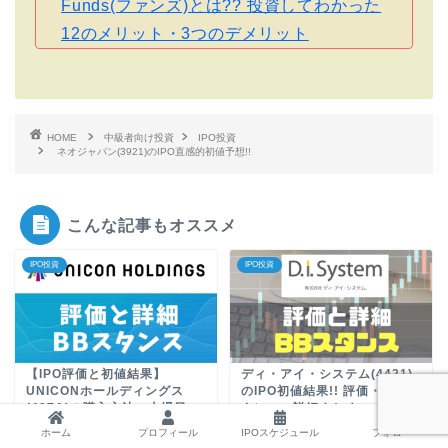
Funds(ファンズ)とは?? 投資してわかった
12のメリット・3つのデメリット
HOME
中級者向け投資
IPO投資
ネオジャパン(3921)のIPO直感的初値予想!!
こんな記事もオススメ
IPO投資
IPO投資
【IPO評価と初値結果】
ディ・アイ・システム(4421)
UNICONホールディングス
のIPO初値結果!! 評価・BBス
(407A)の購入方法、上場日、
タンス・詳細まとめ
主幹事構成、時価総額のまと
ホーム
プロフィール
IPOスケジュール
フォロー
め