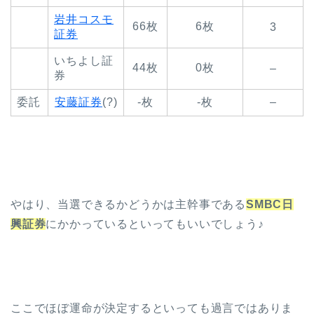
岩井コスモ
66枚
6枚
3
証券
いちよし証
44枚
0枚
–
券
委託
安藤証券
(?)
-枚
-枚
–
やはり、当選できるかどうかは主幹事である
SMBC日
興証券
にかかっているといってもいいでしょう♪
ここでほぼ運命が決定するといっても過言ではありま