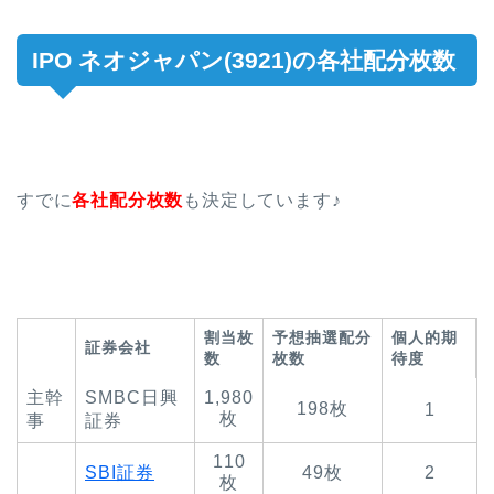
IPO ネオジャパン(3921)の各社配分枚数
すでに
各社配分枚数
も決定しています♪
割当枚
予想抽選配分
個人的期
証券会社
数
枚数
待度
主幹
SMBC日興
1,980
198枚
1
枚
事
証券
110
SBI証券
49枚
2
枚