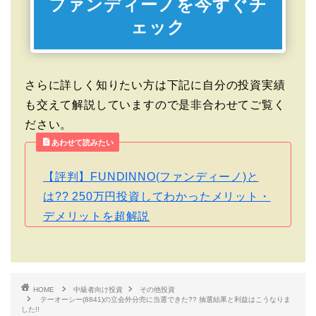
ファンディーノを今すぐチ
ェック
さらに詳しく知りたい方は下記に自分の投資実績
も交えて解説していますので是非合わせてご覧く
ださい。
あわせて読みたい
【評判】FUNDINNO(ファンディーノ)と
は?? 250万円投資してわかったメリット・
デメリットを超解説
HOME
中級者向け投資
その他投資
テーオーシー(8841)の立会外分売に当選できた?? 抽選結果と利益はこうなりま
した!!