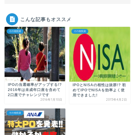
こんな記事もオススメ
その他投資
その他投資
IPOの当選確率がアップする!?
IPOとNISAの相性は抜群!? 初
2016年は未成年口座を含めて
めてIPOでNISAを効率よく使
2口座でチャレンジです
用できました!
2016年1月10日
2015年4月2日
その他投資