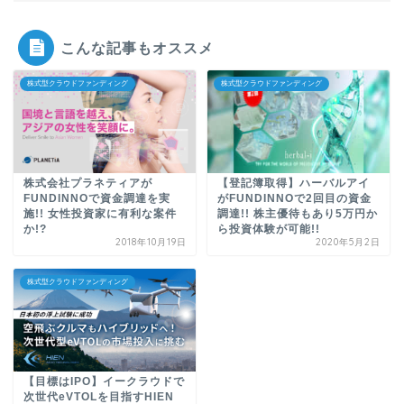
こんな記事もオススメ
株式型クラウドファンディング
株式型クラウドファンディング
株式会社プラネティアが
【登記簿取得】ハーバルアイ
FUNDINNOで資金調達を実
がFUNDINNOで2回目の資金
施!! 女性投資家に有利な案件
調達!! 株主優待もあり5万円か
か!?
ら投資体験が可能!!
2018年10月19日
2020年5月2日
株式型クラウドファンディング
【目標はIPO】イークラウドで
次世代eVTOLを目指すHIEN