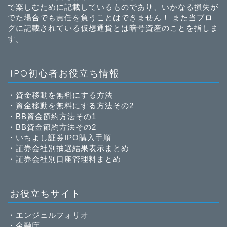
で楽しむために記載しているものであり、いかなる損失が
でた場合でも責任を負うことはできません！ また当ブロ
グに記載されている仮想通貨とは暗号資産のことを指しま
す。
IPO初心者お役立ち情報
・
資金移動を無料にする方法
・
資金移動を無料にする方法その2
・
BB資金節約方法その1
・
BB資金節約方法その2
・
いちよし証券IPO購入手順
・
証券会社別抽選結果表示まとめ
・
証券会社別口座管理料まとめ
お役立ちサイト
・
エンジェルフォリオ
・
金融庁