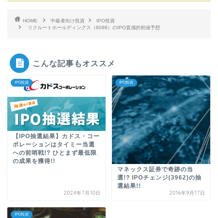
HOME
中級者向け投資
IPO投資
リクルートホールディングス（6098）のIPO直感的初値予想
こんな記事もオススメ
IPO投資
IPO投資
【IPO抽選結果】カドス・コー
ポレーションはタイミー当選
への前哨戦!? ひとまず最低限
の成果を獲得!!
マネックス証券で奇跡の当
選!? IPOチェンジ(3962)の抽
選結果!!
2024年7月10日
2016年9月17日
IPO投資