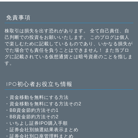
免責事項
株取引は損失を出す恐れがあります。 全て自己責任、自
己判断での投資をお願いいたします。 このブログは個人
で楽しむために記載しているものであり、いかなる損失が
でた場合でも責任を負うことはできません！ また当ブロ
グに記載されている仮想通貨とは暗号資産のことを指しま
す。
IPO初心者お役立ち情報
・
資金移動を無料にする方法
・
資金移動を無料にする方法その2
・
BB資金節約方法その1
・
BB資金節約方法その2
・
いちよし証券IPO購入手順
・
証券会社別抽選結果表示まとめ
・
証券会社別口座管理料まとめ