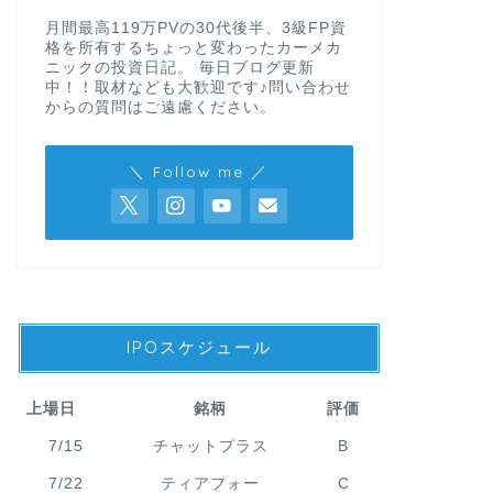
月間最高119万PVの30代後半、3級FP資
格を所有するちょっと変わったカーメカ
ニックの投資日記。 毎日ブログ更新
中！！取材なども大歓迎です♪問い合わせ
からの質問はご遠慮ください。
＼ Follow me ／
IPOスケジュール
上場日
銘柄
評価
7/15
チャットプラス
B
7/22
ティアフォー
C