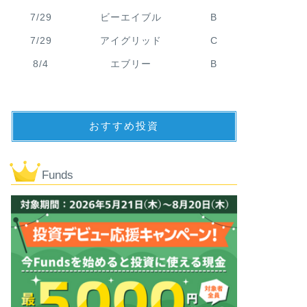
7/29
ビーエイブル
B
7/29
アイグリッド
C
8/4
エブリー
B
おすすめ投資
Funds