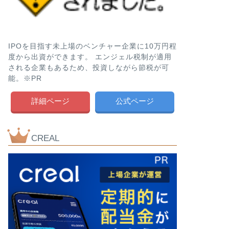
IPOを目指す未上場のベンチャー企業に10万円程
度から出資ができます。 エンジェル税制が適用
される企業もあるため、投資しながら節税が可
能。※PR
詳細ページ
公式ページ
CREAL