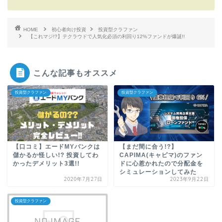
HOME
初心者向け投資
投資型クラファン
【これマジ!?】テクラウドで人気化必須の利回り12%ファンドが爆誕!!
こんな記事もオススメ
投資型クラファン
投資型クラファン
【口コミ】エードMYバンクは
【まだ間に合う!?】
儲かるか怪しい!? 投資してわ
CAPIMA(キャピマ)のファン
かったデメリット3選!!
ドに心惹かれたので分配金を
シミュレーションしてみた
2020年7月27日
2023年9月22日
投資型クラファン