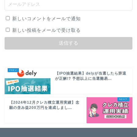
新しいコメントをメールで通知
新しい投稿をメールで受け取る
【IPO抽選結果】delyが当選したら辞退
が正解!? 予想以上に当選難易...
【2024年12月クレカ積立運用実績】念
願の含み益200万円を達成しまし...