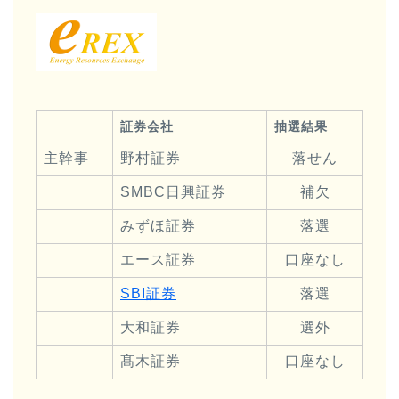
証券会社
抽選結果
主幹事
野村証券
落せん
SMBC日興証券
補欠
みずほ証券
落選
エース証券
口座なし
SBI証券
落選
大和証券
選外
髙木証券
口座なし