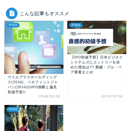
こんな記事もオススメ
IPO投資
IPO投資
【IPO初値予想】日本ビジネス
システムズにエントリーを決
めた理由は?? 業績・ブル・ベ
ア要素まとめ
ウイルプラスホールディング
ス(3538)、ベネフィットジャ
パン(3934)のIPO独断と偏見
初値予想!!
2016年3月23日
2022年7月15日
IPO投資