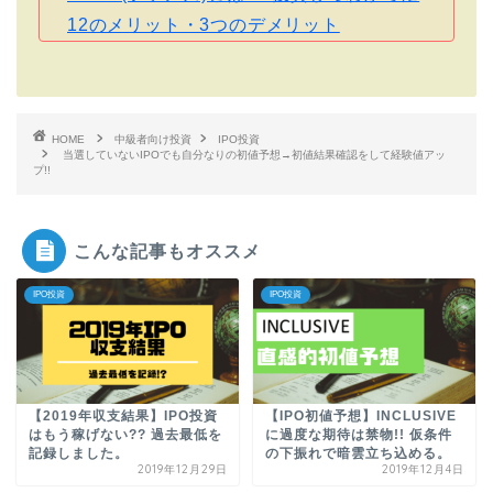
12のメリット・3つのデメリット
HOME
中級者向け投資
IPO投資
当選していないIPOでも自分なりの初値予想→初値結果確認をして経験値アッ
プ!!
こんな記事もオススメ
IPO投資
IPO投資
【2019年収支結果】IPO投資
【IPO初値予想】INCLUSIVE
はもう稼げない?? 過去最低を
に過度な期待は禁物!! 仮条件
記録しました。
の下振れで暗雲立ち込める。
2019年12月29日
2019年12月4日