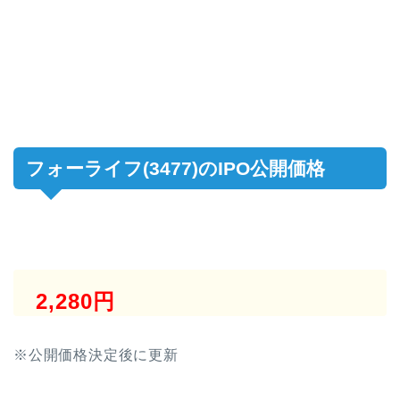
フォーライフ(3477)のIPO公開価格
2,280円
※公開価格決定後に更新