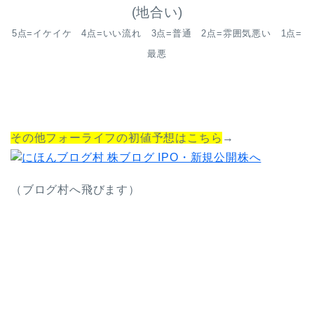
(地合い)
5点=イケイケ 4点=いい流れ 3点=普通 2点=雰囲気悪い 1点=
最悪
その他フォーライフの初値予想はこちら
→
（ブログ村へ飛びます）