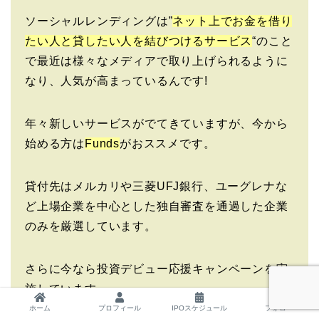
ソーシャルレンディングは”
ネット上でお金を借り
たい人と貸したい人を結びつけるサービス
“のこと
で最近は様々なメディアで取り上げられるように
なり、人気が高まっているんです!
年々新しいサービスがでてきていますが、今から
始める方は
Funds
がおススメです。
貸付先はメルカリや三菱UFJ銀行、ユーグレナな
ど上場企業を中心とした独自審査を通過した企業
のみを厳選しています。
さらに今なら投資デビュー応援キャンペーンを実
施しています。
ホーム
プロフィール
IPOスケジュール
フォロー