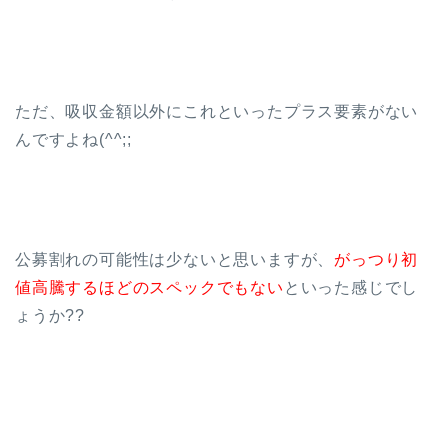
ただ、吸収金額以外にこれといったプラス要素がない
んですよね(^^;;
公募割れの可能性は少ないと思いますが、
がっつり初
値高騰するほどのスペックでもない
といった感じでし
ょうか??