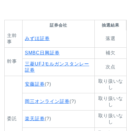
証券会社
抽選結果
主幹
みずほ証券
落選
事
SMBC日興証券
補欠
幹事
三菱UFJモルガンスタンレー
次点
証券
取り扱いな
安藤証券
(?)
し
取り扱いな
岡三オンライン証券
(?)
し
取り扱いな
委託
楽天証券
(?)
し