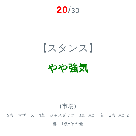
20
/
30
【スタンス】
やや強気
(市場)
5点＝マザーズ 4点＝ジャスダック 3点=東証一部 2点=東証2
部 1点=その他