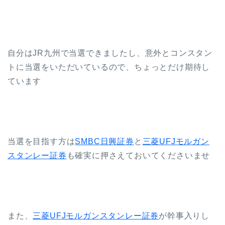
自分はJR九州で当選できましたし、意外とコンスタン
トに当選をいただいているので、ちょっとだけ期待し
ています
当選を目指す方は
SMBC日興証券
と
三菱UFJモルガン
スタンレー証券
も確実に押さえておいてくださいませ
また、
三菱UFJモルガンスタンレー証券
が幹事入りし