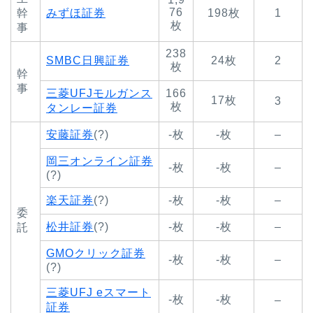
76
幹
みずほ証券
198枚
1
枚
事
238
SMBC日興証券
24枚
2
枚
幹
事
三菱UFJモルガンス
166
17枚
3
枚
タンレー証券
安藤証券
(?)
-枚
-枚
–
岡三オンライン証券
-枚
-枚
–
(?)
楽天証券
(?)
-枚
-枚
–
委
松井証券
(?)
-枚
-枚
–
託
GMOクリック証券
-枚
-枚
–
(?)
三菱UFJ eスマート
-枚
-枚
–
証券