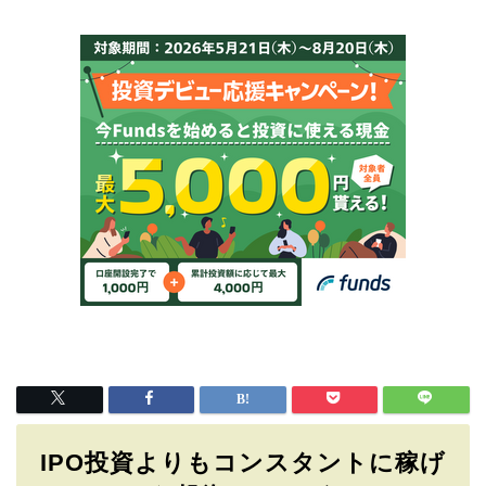
IPO投資よりもコンスタントに稼げ