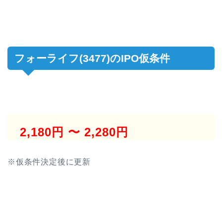
フォーライフ(3477)のIPO仮条件
2,180円 〜 2,280円
※仮条件決定後に更新