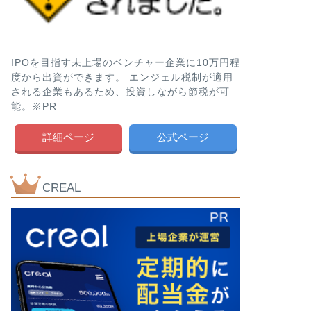
IPOを目指す未上場のベンチャー企業に10万円程
度から出資ができます。 エンジェル税制が適用
される企業もあるため、投資しながら節税が可
能。※PR
詳細ページ
公式ページ
CREAL