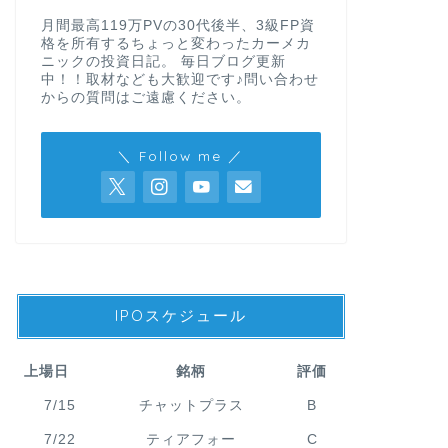
月間最高119万PVの30代後半、3級FP資
格を所有するちょっと変わったカーメカ
ニックの投資日記。 毎日ブログ更新
中！！取材なども大歓迎です♪問い合わせ
からの質問はご遠慮ください。
＼ Follow me ／
IPOスケジュール
上場日
銘柄
評価
7/15
チャットプラス
B
7/22
ティアフォー
C