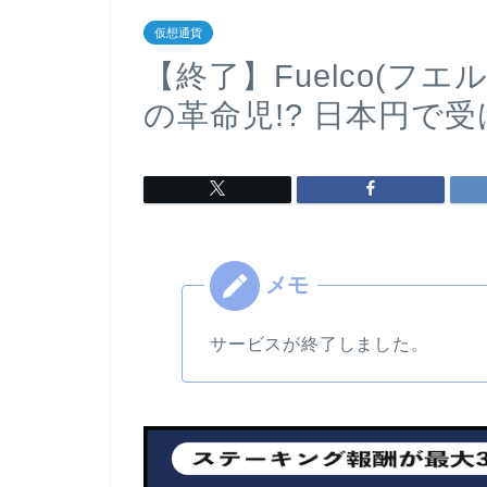
仮想通貨
【終了】Fuelco(フ
の革命児!? 日本円で
サービスが終了しました。