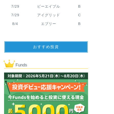
7/29
ビーエイブル
B
7/29
アイグリッド
C
8/4
エブリー
B
おすすめ投資
Funds