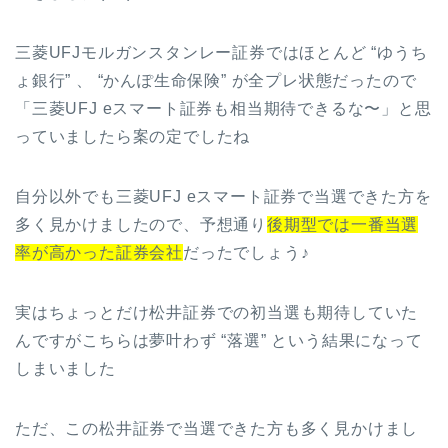
三菱UFJモルガンスタンレー証券ではほとんど “ゆうち
ょ銀行” 、 “かんぽ生命保険” が全プレ状態だったので
「三菱UFJ eスマート証券も相当期待できるな〜」と思
っていましたら案の定でしたね
自分以外でも三菱UFJ eスマート証券で当選できた方を
多く見かけましたので、予想通り
後期型では一番当選
率が高かった証券会社
だったでしょう♪
実はちょっとだけ松井証券での初当選も期待していた
んですがこちらは夢叶わず “落選” という結果になって
しまいました
ただ、この松井証券で当選できた方も多く見かけまし