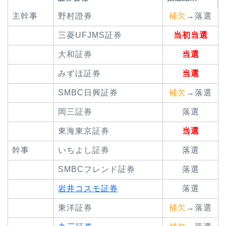
主幹事
野村證券
補欠
→落選
三菱UFJMS証券
当初当選
大和証券
当選
みずほ証券
当選
SMBC日興証券
補欠
→落選
岡三証券
落選
東海東京証券
当選
幹事
いちよし証券
落選
SMBCフレンド証券
落選
岩井コスモ証券
落選
東洋証券
補欠
→落選