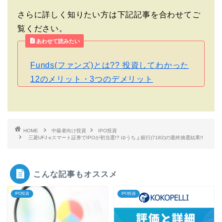
さらに詳しく知りたい方は下記記事を合わせてご
覧ください。
あわせて読みたい
Funds(ファンズ)とは?? 投資してわかった
12のメリット・3つのデメリット
HOME
中級者向け投資
IPO投資
三菱UFJ eスマート証券でIPOが初当選!? ゆうちょ銀行(7182)の最終抽選結果!!
こんな記事もオススメ
IPO投資
IPO投資