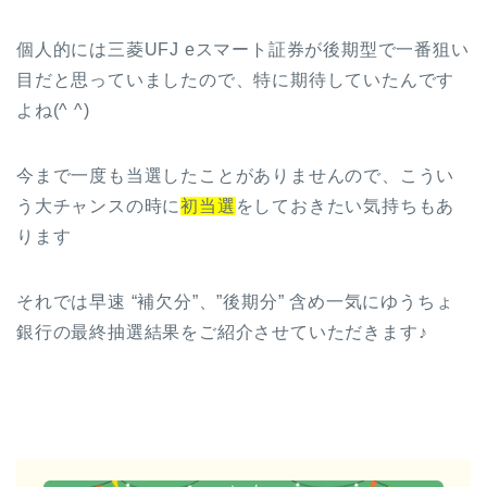
個人的には三菱UFJ eスマート証券が後期型で一番狙い
目だと思っていましたので、特に期待していたんです
よね(^ ^)
今まで一度も当選したことがありませんので、こうい
う大チャンスの時に
初当選
をしておきたい気持ちもあ
ります
それでは早速 “補欠分”、”後期分” 含め一気にゆうちょ
銀行の最終抽選結果をご紹介させていただきます♪