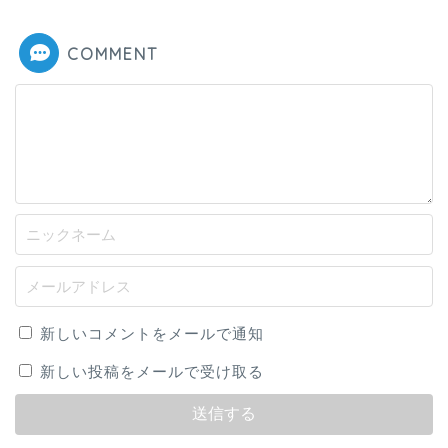
COMMENT
新しいコメントをメールで通知
新しい投稿をメールで受け取る