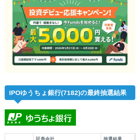
IPOゆうちょ銀行(7182)の最終抽選結果
証券会社
抽選結果