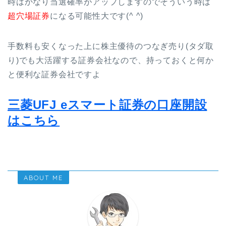
時はかなり当選確率がアップしますのでそういう時は
超穴場証券
になる可能性大です(^ ^)
手数料も安くなった上に株主優待のつなぎ売り(タダ取
り)でも大活躍する証券会社なので、持っておくと何か
と便利な証券会社ですよ
三菱UFJ eスマート証券の口座開設
はこちら
ABOUT ME