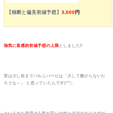
【独断と偏見初値予想】
3,500
円
強気に直感的初値予想の上限
としました!!
実は少し前までバルニバービは「大して騰がらないだ
ろうな～」 と思っていたんです(^^;;