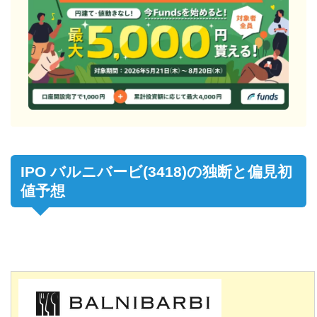
IPO バルニバービ(3418)の独断と偏見初
値予想