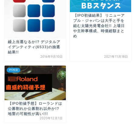
【IPO初値結果】 リニューア
ブル・ジャパンは大手と手を
組む太陽光発電会社!! 上場日
や主幹事構成、時価総額まと
め
繰上当選なるか!? デジタルア
イデンティティ(6533)の抽選
結果!!
2016年9月10日
2021年11月18日
IPO投資
【IPO初値予想】ローランドは
公募割れか公募割れ以外か!?
地雷の可能性が高い!!!
2020年12月1日