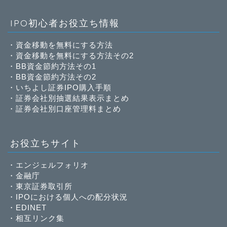
IPO初心者お役立ち情報
・
資金移動を無料にする方法
・
資金移動を無料にする方法その2
・
BB資金節約方法その1
・
BB資金節約方法その2
・
いちよし証券IPO購入手順
・
証券会社別抽選結果表示まとめ
・
証券会社別口座管理料まとめ
お役立ちサイト
・
エンジェルフォリオ
・
金融庁
・
東京証券取引所
・
IPOにおける個人への配分状況
・
EDINET
・
相互リンク集