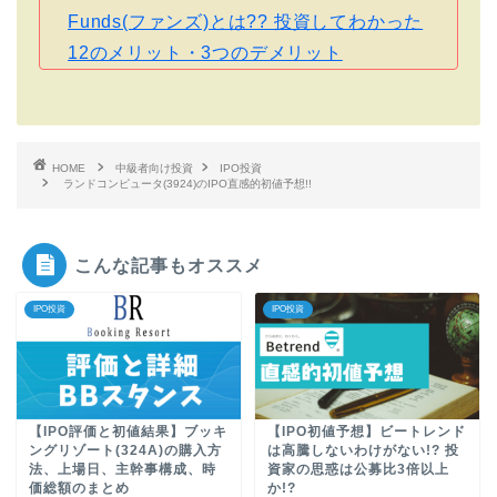
Funds(ファンズ)とは?? 投資してわかった
12のメリット・3つのデメリット
HOME
中級者向け投資
IPO投資
ランドコンピュータ(3924)のIPO直感的初値予想!!
こんな記事もオススメ
IPO投資
IPO投資
【IPO評価と初値結果】ブッキ
【IPO初値予想】ビートレンド
ングリゾート(324A)の購入方
は高騰しないわけがない!? 投
法、上場日、主幹事構成、時
資家の思惑は公募比3倍以上
価総額のまとめ
か!?