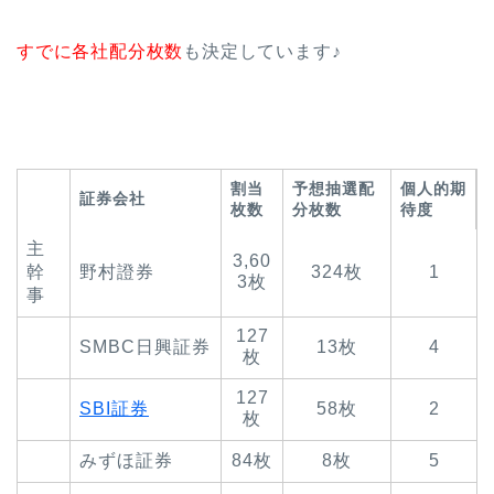
すでに各社配分枚数
も決定しています♪
割当
予想抽選配
個人的期
証券会社
枚数
分枚数
待度
主
3,60
幹
野村證券
324枚
1
3枚
事
127
SMBC日興証券
13枚
4
枚
127
SBI証券
58枚
2
枚
みずほ証券
84枚
8枚
5