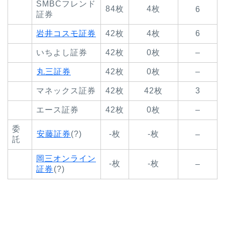
SMBCフレンド
84枚
4枚
6
証券
岩井コスモ証券
42枚
4枚
6
いちよし証券
42枚
0枚
–
丸三証券
42枚
0枚
–
マネックス証券
42枚
42枚
3
エース証券
42枚
0枚
–
委
安藤証券
(?)
-枚
-枚
–
託
岡三オンライン
-枚
-枚
–
証券
(?)