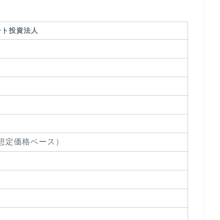
ート投資法人
億（想定価格ベース）