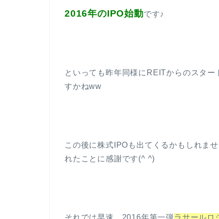
2016年のIPO始動
です♪
といっても昨年同様にREITからのスタ
すかねww
この後に株式IPOも出てくるかもしれませ
れたことに感謝です(^ ^)
それでは早速、2016年第一弾
ラサールロ