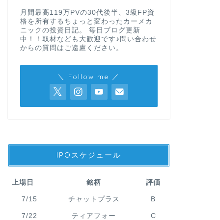
月間最高119万PVの30代後半、3級FP資
格を所有するちょっと変わったカーメカ
ニックの投資日記。 毎日ブログ更新
中！！取材なども大歓迎です♪問い合わせ
からの質問はご遠慮ください。
＼ Follow me ／
IPOスケジュール
上場日
銘柄
評価
7/15
チャットプラス
B
7/22
ティアフォー
C