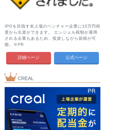
IPOを目指す未上場のベンチャー企業に10万円程
度から出資ができます。 エンジェル税制が適用
される企業もあるため、投資しながら節税が可
能。※PR
詳細ページ
公式ページ
CREAL