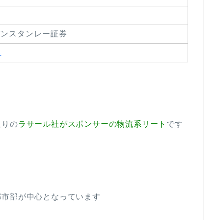
ガンスタンレー証券
券
通りの
ラサール社がスポンサーの物流系リート
です
都市部が中心となっています