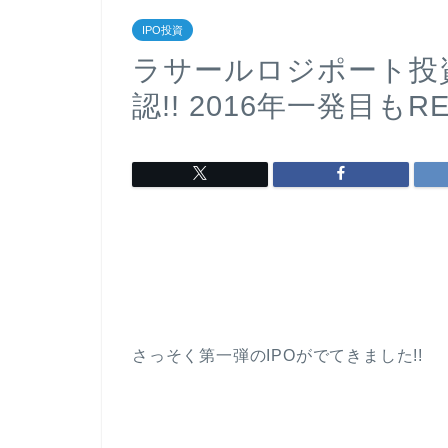
IPO投資
ラサールロジポート投資法人
認!! 2016年一発目もR
さっそく第一弾のIPOがでてきました!!