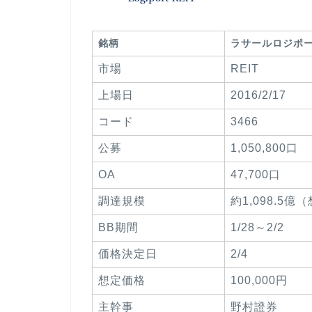
銘柄
ラサールロジポ
市場
REIT
上場日
2016/2/17
コード
3466
公募
1,050,800口
OA
47,700口
調達規模
約1,098.5
BB期間
1/28～2/2
価格決定日
2/4
想定価格
100,000円
主幹事
野村證券