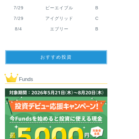
7/29
ビーエイブル
B
7/29
アイグリッド
C
8/4
エブリー
B
おすすめ投資
Funds