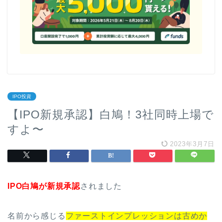
IPO投資
【IPO新規承認】白鳩！3社同時上場で
すよ〜
2023年3月7日
IPO白鳩が新規承認
されました
名前から感じる
ファーストインプレッションは古めか