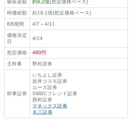
吸収金額
約6,2億
(想定価格ベース)
時価総額
約18,1億(想定価格ベース)
BB期間
4/7～4/11
価格決定
4/14
日
想定価格
480円
主幹事
野村證券
いちよし証券
岩井コスモ証券
エース証券
幹事証券
SMBCフレンド証券
西村証券
マネックス証券
丸三証券