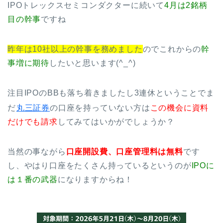
IPOトレックスセミコンダクターに続いて
4月は2銘柄
目の幹事
ですね
昨年は10社以上の幹事を務めました
のでこれからの
幹
事増に期待
したいと思います(^_^)
注目IPOのBBも落ち着きましたし3連休ということでま
だ
丸三証券
の口座を持っていない方は
この機会に資料
だけでも請求
してみてはいかがでしょうか？
当然の事ながら
口座開設費、口座管理料は無料
です
し、やはり口座をたくさん持っているというのが
IPOに
は１番の武器
になりますからね！