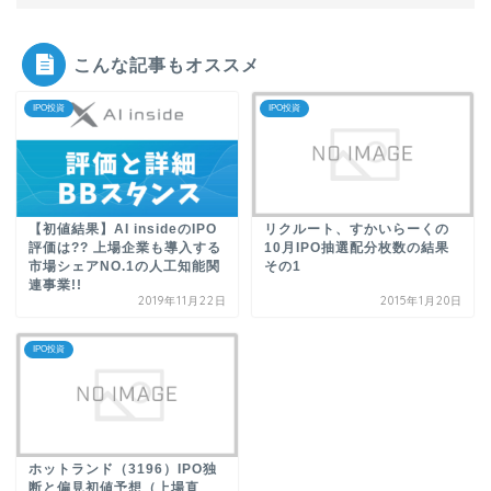
こんな記事もオススメ
IPO投資
IPO投資
【初値結果】AI insideのIPO
リクルート、すかいらーくの
評価は?? 上場企業も導入する
10月IPO抽選配分枚数の結果
市場シェアNO.1の人工知能関
その1
連事業!!
2019年11月22日
2015年1月20日
IPO投資
ホットランド（3196）IPO独
断と偏見初値予想（上場直