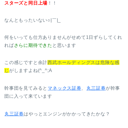
スターズと同日上場
！！
なんともったいない○|￣|_
何をいっても仕方ありませんがせめて1日ずらしてくれ
れば
さらに期待できた
と思います
この感じですと余計
西武ホールディングスは危険な感
じ
がしますよね(^_^;A
幹事団を見てみると
マネックス証券
、
丸三証券
が幹事
団に入って来ています
丸三証券
はやっとエンジンがかかってきたかな？