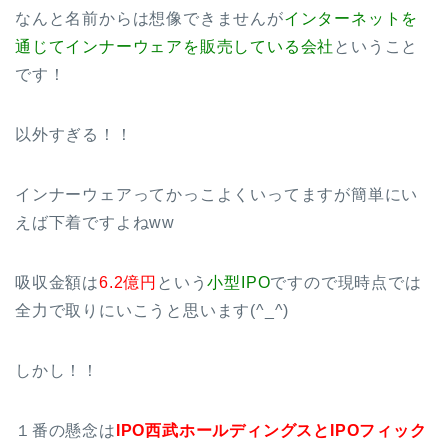
なんと名前からは想像できませんが
インターネットを
通じてインナーウェアを販売している会社
ということ
です！
以外すぎる！！
インナーウェアってかっこよくいってますが簡単にい
えば下着ですよねww
吸収金額は
6.2億円
という
小型IPO
ですので現時点では
全力で取りにいこうと思います(^_^)
しかし！！
１番の懸念は
IPO西武ホールディングスとIPOフィック