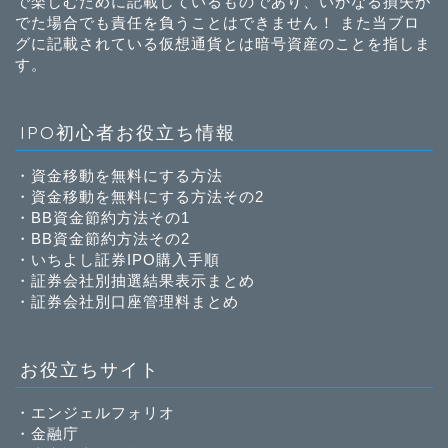
で楽しむために記載しているものであり、いかなる損失が
でた場合でも責任を負うことはできません！ また当ブロ
グに記載されている仮想通貨とは暗号資産のことを指しま
す。
IPO初心者お役立ち情報
・
資金移動を無料にする方法
・
資金移動を無料にする方法その2
・
BB資金節約方法その1
・
BB資金節約方法その2
・
いちよし証券IPO購入手順
・
証券会社別抽選結果表示まとめ
・
証券会社別口座管理料まとめ
お役立ちサイト
・
エンジェルフォリオ
・
金融庁