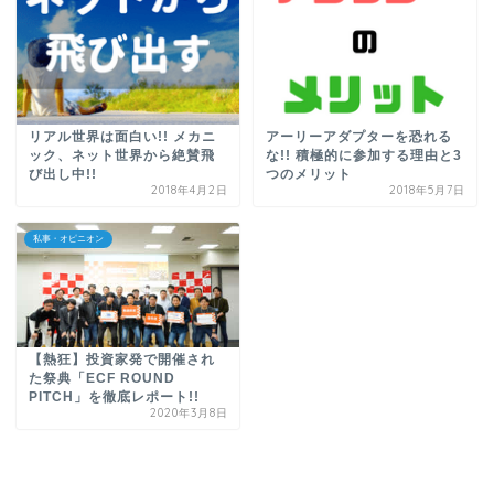
リアル世界は面白い!! メカニ
アーリーアダプターを恐れる
ック、ネット世界から絶賛飛
な!! 積極的に参加する理由と3
び出し中!!
つのメリット
2018年4月2日
2018年5月7日
私事・オピニオン
【熱狂】投資家発で開催され
た祭典「ECF ROUND
PITCH」を徹底レポート!!
2020年3月8日