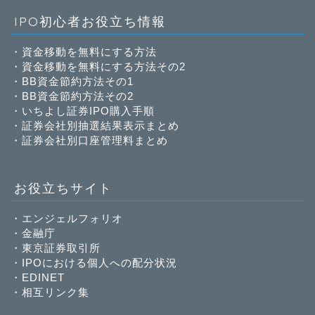
IPO初心者お役立ち情報
・
資金移動を無料にする方法
・
資金移動を無料にする方法その2
・
BB資金節約方法その1
・
BB資金節約方法その2
・
いちよし証券IPO購入手順
・
証券会社別抽選結果表示まとめ
・
証券会社別口座管理料まとめ
お役立ちサイト
・
エンジェルフォリオ
・
金融庁
・
東京証券取引所
・
IPOにおける個人への配分状況
・
EDINET
・
相互リンク集