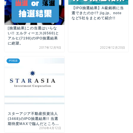
【IPO抽選結果】A級銘柄に当
選できたのか!? jig.jp、note
など5社をまとめて紹介!!
[抽選結果]この当選はいらな
い!! エルティーエス(6560)と
アルヒ(7198)のIPO抽選結果
に絶望。
2017年12月9日
2022年12月20日
IPO投資
スターアジア不動産投資法人
(3468)のIPO抽選結果!! 当選
期待度MAXで臨んだところ…
2016年4月12日