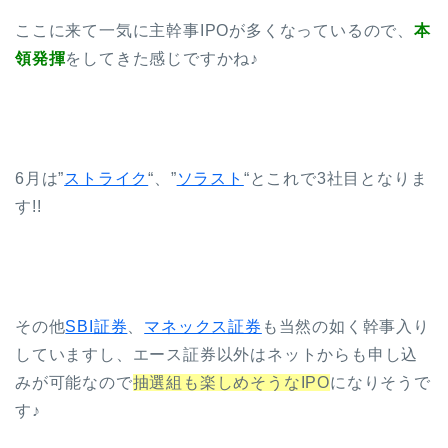
ここに来て一気に主幹事IPOが多くなっているので、
本
領発揮
をしてきた感じですかね♪
6月は”
ストライク
“、”
ソラスト
“とこれで3社目となりま
す!!
その他
SBI証券
、
マネックス証券
も当然の如く幹事入り
していますし、エース証券以外はネットからも申し込
みが可能なので
抽選組も楽しめそうなIPO
になりそうで
す♪