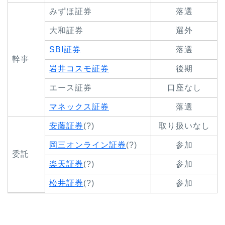
みずほ証券
落選
大和証券
選外
SBI証券
落選
幹事
岩井コスモ証券
後期
エース証券
口座なし
マネックス証券
落選
安藤証券
(?)
取り扱いなし
岡三オンライン証券
(?)
参加
委託
楽天証券
(?)
参加
松井証券
(?)
参加