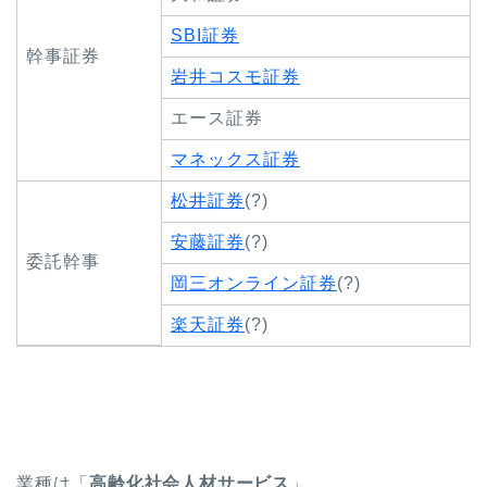
SBI証券
幹事証券
岩井コスモ証券
エース証券
マネックス証券
松井証券
(?)
安藤証券
(?)
委託幹事
岡三オンライン証券
(?)
楽天証券
(?)
業種は「
高齢化社会人材サービス
」。