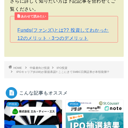
さらに詳しく知りたい方は下記記事を合わせてご
覧ください。
あわせて読みたい
Funds(ファンズ)とは?? 投資してわかった
12のメリット・3つのデメリット
HOME
中級者向け投資
IPO投資
IPOキャリア(6198)が新規承認!! ここにきてSMBC日興証券が本領発揮!?
こんな記事もオススメ
IPO投資
IPO投資