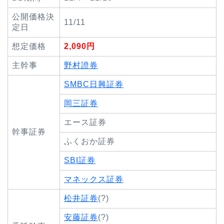
公開価格決
11/11
定日
想定価格
2,090円
主幹事
野村證券
SMBC日興証券
岡三証券
エース証券
幹事証券
ふくおか証券
SBI証券
マネックス証券
松井証券
(?)
安藤証券
(?)