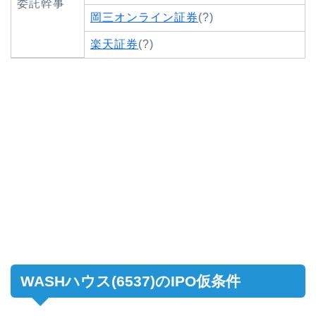
委託幹事
岡三オンライン証券
(?)
楽天証券
(?)
WASHハウス(6537)のIPO仮条件