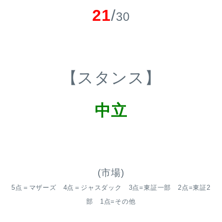
21
/
30
【スタンス】
中立
(市場)
5点＝マザーズ 4点＝ジャスダック 3点=東証一部 2点=東証2
部 1点=その他