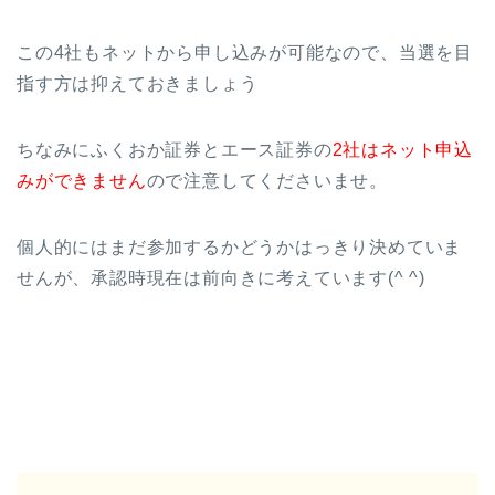
この4社もネットから申し込みが可能なので、当選を目
指す方は抑えておきましょう
ちなみにふくおか証券とエース証券の
2社はネット申込
みができません
ので注意してくださいませ。
個人的にはまだ参加するかどうかはっきり決めていま
せんが、承認時現在は前向きに考えています(^ ^)