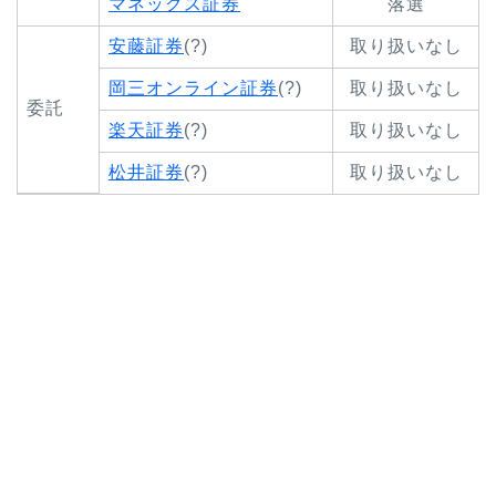
マネックス証券
落選
安藤証券
(?)
取り扱いなし
岡三オンライン証券
(?)
取り扱いなし
委託
楽天証券
(?)
取り扱いなし
松井証券
(?)
取り扱いなし