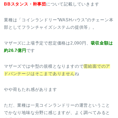
BBスタンス・幹事団
について記載していきます
業種は「コインランドリー”WASHハウス”のチェーン本
部としてフランチャイズシステムの提供等」。
マザーズに上場予定で想定価格は2,090円、
吸収金額は
約26.7億円
です
マザーズでは中型の規模となりますので
需給面でのア
ドバンテージはそこまでありません
ね
やや荷もたれ感があります
ただ、業種は一見コインランドリーの運営ということ
でかなり地味な分野に感じますが、よく調べてみると