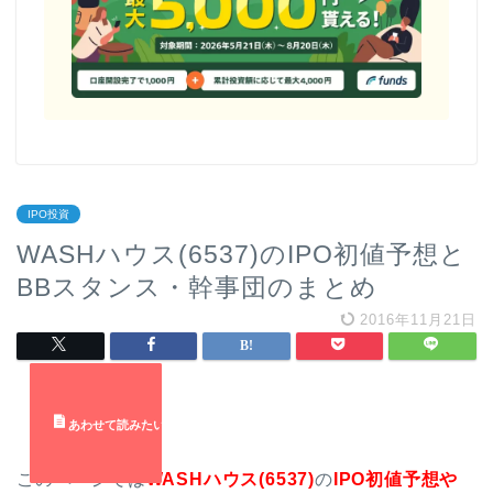
IPO投資
WASHハウス(6537)のIPO初値予想と
BBスタンス・幹事団のまとめ
2016年11月21日
このページでは
WASHハウス(6537)
の
IPO初値予想や