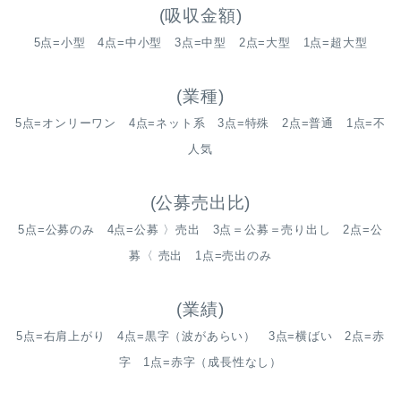
(吸収金額)
5点=小型 4点=中小型 3点=中型 2点=大型 1点=超大型
(業種)
5点=オンリーワン 4点=ネット系 3点=特殊 2点=普通 1点=不
人気
(公募売出比)
5点=公募のみ 4点=公募 〉売出 3点＝公募＝売り出し 2点=公
募〈 売出 1点=売出のみ
(業績)
5点=右肩上がり 4点=黒字（波があらい） 3点=横ばい 2点=赤
字 1点=赤字（成長性なし）