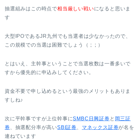
抽選組みはこの時点で
相当厳しい戦い
になると思いま
す
大型IPOであるJR九州でも当選者は少なかったので、
この規模での当選は困難でしょう（ ; ; ）
とはいえ、主幹事ということで当選枚数は一番多いで
すから優先的に申込みしてください。
資金不要で申し込めるという最強のメリットもありま
すしね♪
次に平幹事ですが上位幹事に
SMBC日興証券
と
岡三証
券
、抽選配分率が高い
SBI証券
、
マネックス証券
が名を
連ねています