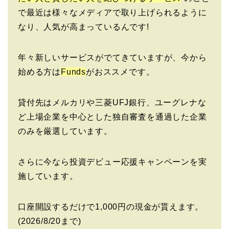
で最近は様々なメディアで取り上げられるように
なり、人気が高まっているんです!
年々新しいサービスがでてきていますが、今から
始める方は
Funds
がおススメです。
貸付先はメルカリや三菱UFJ銀行、ユーグレナな
ど上場企業を中心とした独自審査を通過した企業
のみを厳選しています。
さらに今なら投資デビュー応援キャンペーンを実
施しています。
口座開設するだけで1,000円の現金が貰えます。
(2026/8/20まで)