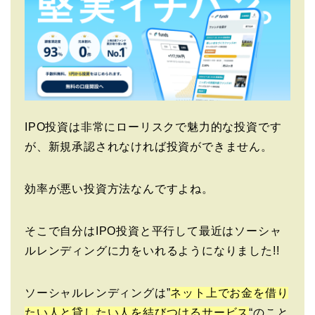
IPO投資は非常にローリスクで魅力的な投資です
が、新規承認されなければ投資ができません。
効率が悪い投資方法なんですよね。
そこで自分はIPO投資と平行して最近はソーシャ
ルレンディングに力をいれるようになりました!!
ソーシャルレンディングは”
ネット上でお金を借り
たい人と貸したい人を結びつけるサービス
“のこと