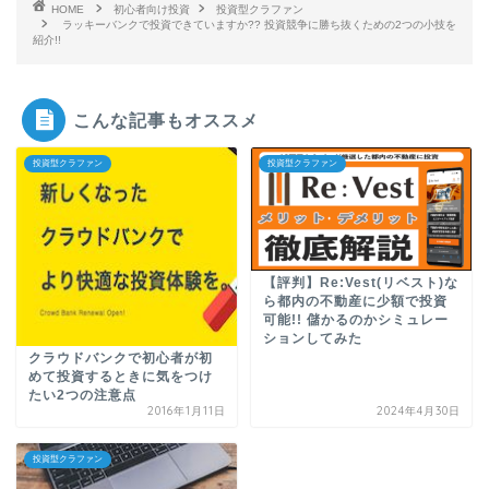
HOME
初心者向け投資
投資型クラファン
ラッキーバンクで投資できていますか?? 投資競争に勝ち抜くための2つの小技を
紹介!!
こんな記事もオススメ
投資型クラファン
投資型クラファン
【評判】Re:Vest(リベスト)な
ら都内の不動産に少額で投資
可能!! 儲かるのかシミュレー
ションしてみた
クラウドバンクで初心者が初
めて投資するときに気をつけ
たい2つの注意点
2016年1月11日
2024年4月30日
投資型クラファン