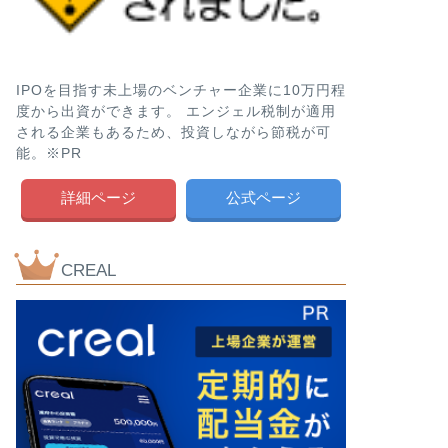
IPOを目指す未上場のベンチャー企業に10万円程
度から出資ができます。 エンジェル税制が適用
される企業もあるため、投資しながら節税が可
能。※PR
詳細ページ
公式ページ
CREAL