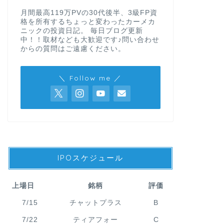
月間最高119万PVの30代後半、3級FP資
格を所有するちょっと変わったカーメカ
ニックの投資日記。 毎日ブログ更新
中！！取材なども大歓迎です♪問い合わせ
からの質問はご遠慮ください。
＼ Follow me ／
IPOスケジュール
上場日
銘柄
評価
7/15
チャットプラス
B
7/22
ティアフォー
C