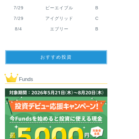
7/29
ビーエイブル
B
7/29
アイグリッド
C
8/4
エブリー
B
おすすめ投資
Funds