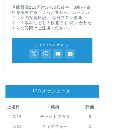
月間最高119万PVの30代後半、3級FP資
格を所有するちょっと変わったカーメカ
ニックの投資日記。 毎日ブログ更新
中！！取材なども大歓迎です♪問い合わせ
からの質問はご遠慮ください。
＼ Follow me ／
IPOスケジュール
上場日
銘柄
評価
7/15
チャットプラス
B
7/22
ティアフォー
C