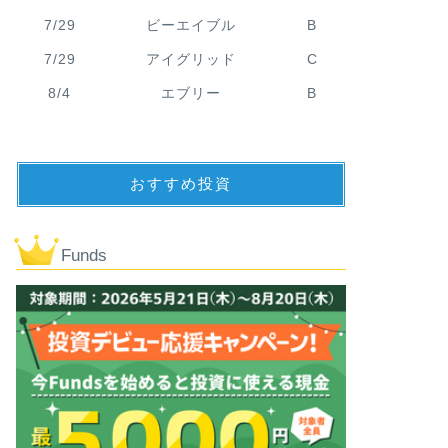
7/29
ビーエイブル
B
7/29
アイグリッド
C
8/4
エブリー
B
おすすめ投資
Funds