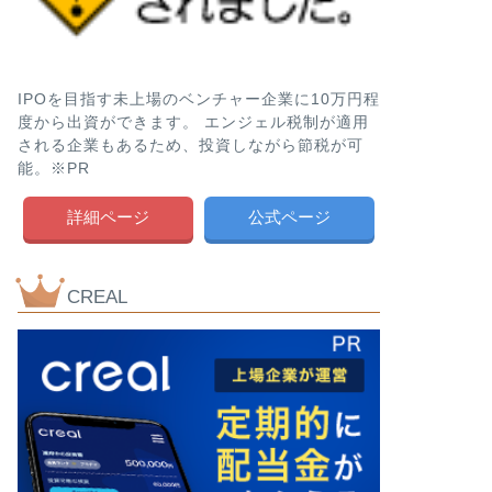
IPOを目指す未上場のベンチャー企業に10万円程
度から出資ができます。 エンジェル税制が適用
される企業もあるため、投資しながら節税が可
能。※PR
詳細ページ
公式ページ
CREAL