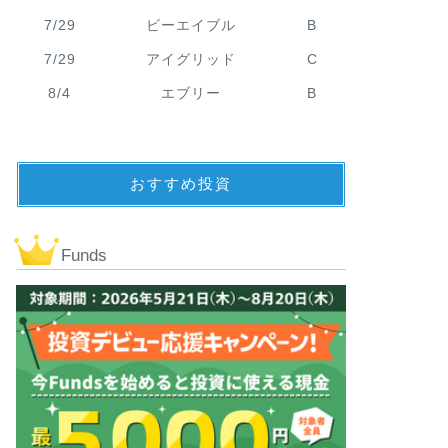
7/29
ビーエイブル
B
7/29
アイグリッド
C
8/4
エブリー
B
おすすめ投資
Funds