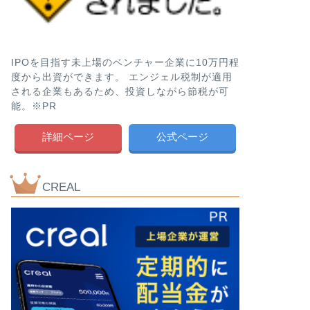
IPOを目指す未上場のベンチャー企業に10万円程
度から出資ができます。 エンジェル税制が適用
される企業もあるため、投資しながら節税が可
能。※PR
詳細ページ
公式ページ
CREAL