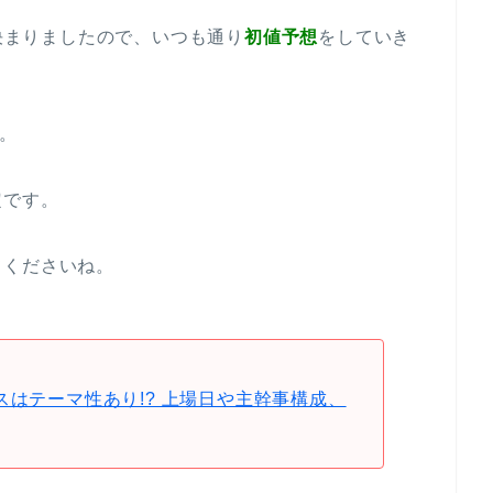
決まりましたので、いつも通り
初値予想
をしていき
み。
定です。
てくださいね。
スはテーマ性あり!? 上場日や主幹事構成、