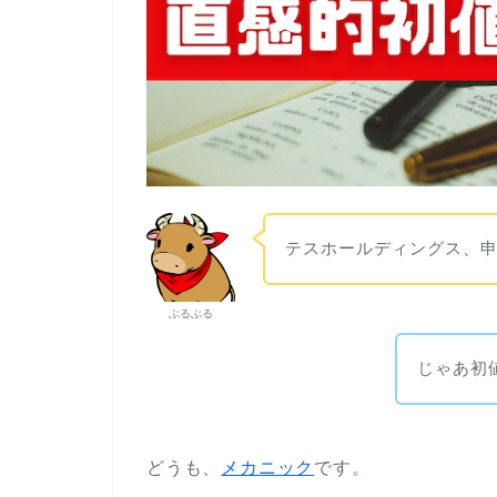
テスホールディングス、
ぶるぶる
じゃあ初
どうも、
メカニック
です。