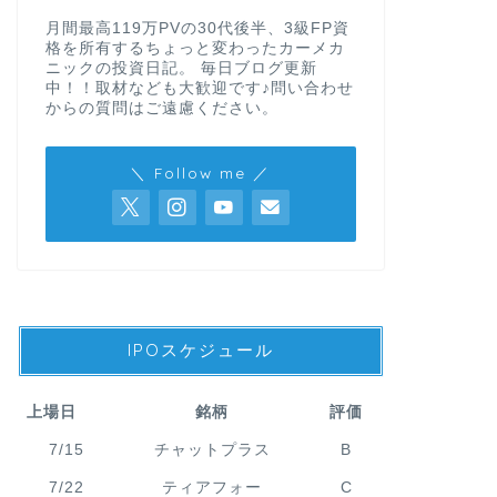
月間最高119万PVの30代後半、3級FP資
格を所有するちょっと変わったカーメカ
ニックの投資日記。 毎日ブログ更新
中！！取材なども大歓迎です♪問い合わせ
からの質問はご遠慮ください。
＼ Follow me ／
IPOスケジュール
上場日
銘柄
評価
7/15
チャットプラス
B
7/22
ティアフォー
C