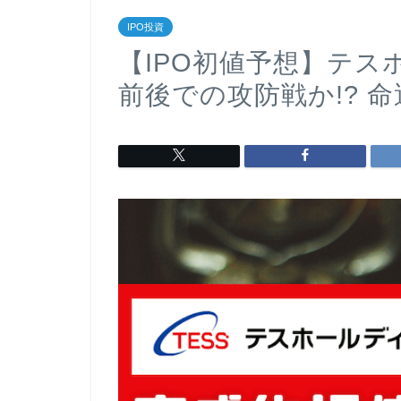
IPO投資
【IPO初値予想】テ
前後での攻防戦か!? 