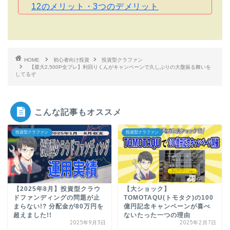
12のメリット・3つのデメリット
HOME
初心者向け投資
投資型クラファン
【最大2,500P全プレ】利回りくんがキャンペーンで久しぶりの大盤振る舞いを
してるぞ
こんな記事もオススメ
投資型クラファン
投資型クラファン
【2025年8月】投資型クラウ
【大ショック】
ドファンディングの問題が止
TOMOTAQU(トモタク)の100
まらない!? 分配金が80万円を
億円記念キャンペーンが喜べ
超えました!!
ないたった一つの理由
2025年9月3日
2025年2月7日