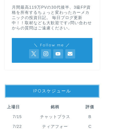
月間最高119万PVの30代後半、3級FP資
格を所有するちょっと変わったカーメカ
ニックの投資日記。 毎日ブログ更新
中！！取材なども大歓迎です♪問い合わせ
からの質問はご遠慮ください。
＼ Follow me ／
IPOスケジュール
上場日
銘柄
評価
7/15
チャットプラス
B
7/22
ティアフォー
C