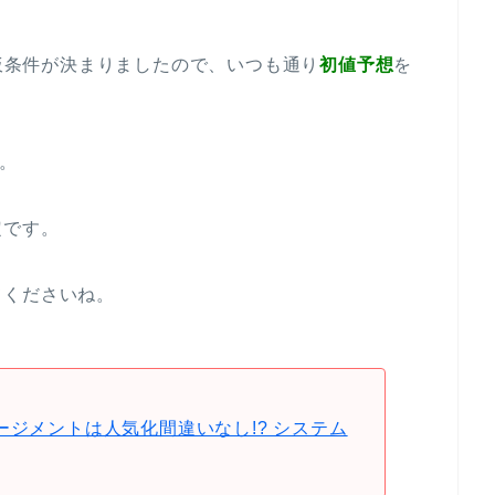
仮条件が決まりましたので、いつも通り
初値予想
を
み。
定です。
てくださいね。
ージメントは人気化間違いなし!? システム