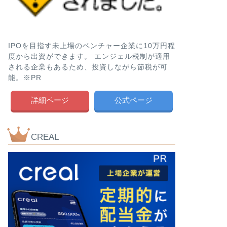
IPOを目指す未上場のベンチャー企業に10万円程
度から出資ができます。 エンジェル税制が適用
される企業もあるため、投資しながら節税が可
能。※PR
詳細ページ
公式ページ
CREAL