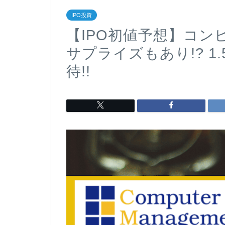
IPO投資
【IPO初値予想】コ
サプライズもあり!? 
待!!