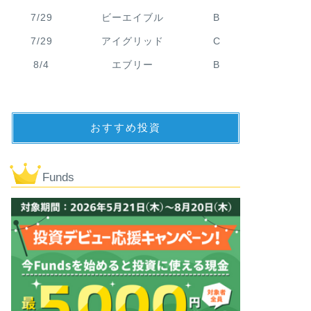
7/29
ビーエイブル
B
7/29
アイグリッド
C
8/4
エブリー
B
おすすめ投資
Funds