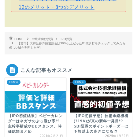
12のメリット・3つのデメリット
HOME
中級者向け投資
IPO投資
【驚愕】大和証券の抽選割合は30%以上だった!? 抜き打ちチェックしてみたら
優しい嘘が判明したぞ!!
こんな記事もオススメ
IPO投資
IPO投資
【IPO初値結果】ベビーカレン
【IPO初値予想】技術承継機構
ダーはネガサのぶっ飛び系!?
(319A)が真の新年一発目!?
主幹事構成やBBスタンス、時
SBI証券のポイントボーダーは
価総額まとめ
予想以上の高さになる!?
2021年2月21日
2025年1月22日