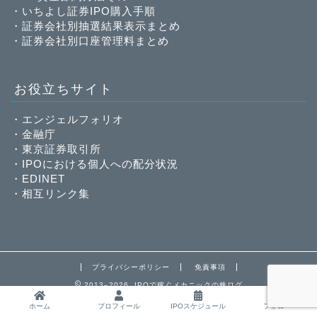
・
いちよし証券IPO購入手順
・
証券会社別抽選結果表示まとめ
・
証券会社別口座管理料まとめ
お役立ちサイト
・
エンジェルフォリオ
・
金融庁
・
東京証券取引所
・
IPOにおける個人への配分状況
・
EDINET
・
相互リンク集
プライバシーポリシー
免責事項
2013–2026 IPOで稼ぐメカニックの株ログ
ホーム
プロフィール
IPOスケジュール
フォロー