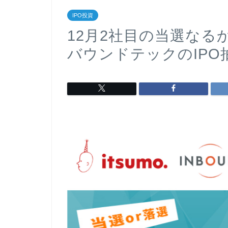
IPO投資
12月2社目の当選なる
バウンドテックのIPO抽