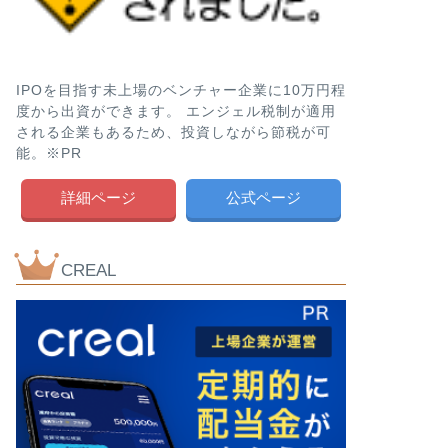
IPOを目指す未上場のベンチャー企業に10万円程
度から出資ができます。 エンジェル税制が適用
される企業もあるため、投資しながら節税が可
能。※PR
詳細ページ
公式ページ
CREAL