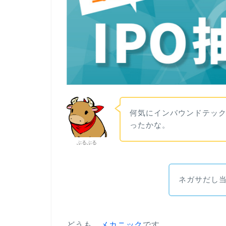
何気にインバウンドテッ
ったかな。
ぶるぶる
ネガサだし
どうも、
メカニック
です。