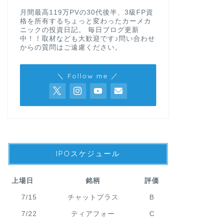
月間最高119万PVの30代後半、3級FP資
格を所有するちょっと変わったカーメカ
ニックの投資日記。 毎日ブログ更新
中！！取材なども大歓迎です♪問い合わせ
からの質問はご遠慮ください。
＼ Follow me ／
IPOスケジュール
上場日
銘柄
評価
7/15
チャットプラス
B
7/22
ティアフォー
C