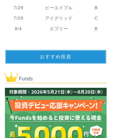
7/29
ビーエイブル
B
7/29
アイグリッド
C
8/4
エブリー
B
おすすめ投資
Funds