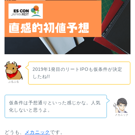
2019年1発目のリートIPOも仮条件が決定
したね!!
ぶるぶる
仮条件は予想通りといった感じかな。人気
化しないと思うよ。
メカニック
どうも、
メカニック
です。