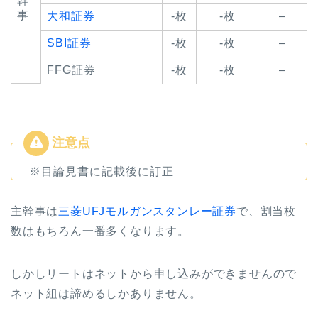
幹
事
大和証券
-枚
-枚
–
SBI証券
-枚
-枚
–
FFG証券
-枚
-枚
–
※目論見書に記載後に訂正
主幹事は
三菱UFJモルガンスタンレー証券
で、割当枚
数はもちろん一番多くなります。
しかしリートはネットから申し込みができませんので
ネット組は諦めるしかありません。