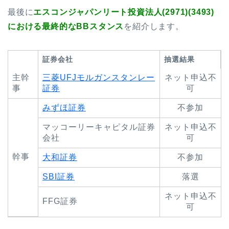
最後に
エスコンジャパンリート投資法人(2971)(3493)
における最終的なBBスタンス
を紹介します。
証券会社
抽選結果
主幹
三菱UFJモルガンスタンレー
ネット申込不
事
証券
可
みずほ証券
不参加
マッコーリーキャピタル証券
ネット申込不
会社
可
幹事
大和証券
不参加
SBI証券
落選
ネット申込不
FFG証券
可