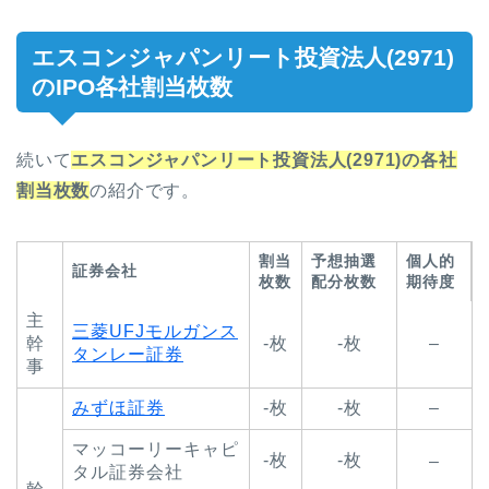
エスコンジャパンリート投資法人(2971)
のIPO各社割当枚数
続いて
エスコンジャパンリート投資法人(2971)
の各社
割当枚数
の紹介です。
割当
予想抽選
個人的
証券会社
枚数
配分枚数
期待度
主
三菱UFJモルガンス
幹
-枚
-枚
–
タンレー証券
事
みずほ証券
-枚
-枚
–
マッコーリーキャピ
-枚
-枚
–
タル証券会社