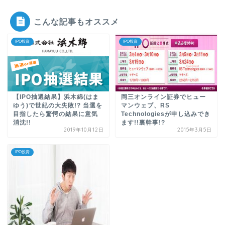
こんな記事もオススメ
IPO投資
IPO投資
【IPO抽選結果】浜木綿(はま
岡三オンライン証券でヒュー
ゆう)で世紀の大失敗!? 当選を
マンウェブ、RS
目指したら驚愕の結果に意気
Technologiesが申し込みでき
消沈!!
ます!!裏幹事!?
2019年10月12日
2015年3月5日
IPO投資