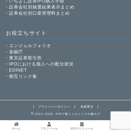
・
いちよし証券IPO購入手順
・
証券会社別抽選結果表示まとめ
・
証券会社別口座管理料まとめ
お役立ちサイト
・
エンジェルフォリオ
・
金融庁
・
東京証券取引所
・
IPOにおける個人への配分状況
・
EDINET
・
相互リンク集
プライバシーポリシー
免責事項
2013–2026 IPOで稼ぐメカニックの株ログ
ホーム
プロフィール
IPOスケジュール
フォロー