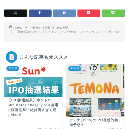
HOME
中級者向け投資
IPO投資
【無料宿泊を全プレ】ジョイントアルファのキャンペーンがバグってる件につい
て
こんな記事もオススメ
IPO投資
IPO投資
【IPO抽選結果】ホント!?
Sun Asteriskのチャンス当選
に狂喜乱舞!! 絶好調すぎて逆
に怖い!!
テモナ(3985)のIPO直感的初
値予想!!