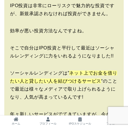
IPO投資は非常にローリスクで魅力的な投資です
が、新規承認されなければ投資ができません。
効率が悪い投資方法なんですよね。
そこで自分はIPO投資と平行して最近はソーシャ
ルレンディングに力をいれるようになりました!!
ソーシャルレンディングは”
ネット上でお金を借り
たい人と貸したい人を結びつけるサービス
“のこと
で最近は様々なメディアで取り上げられるように
なり、人気が高まっているんです!
年々新しいサービスがでてきていますが、今から
始める方は
Funds
がおススメです。
ホーム
プロフィール
IPOスケジュール
フォロー