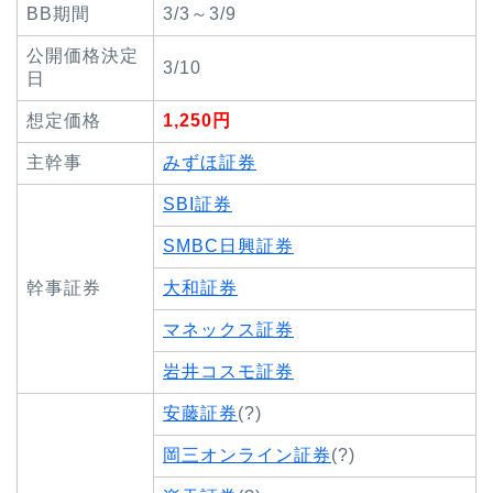
BB期間
3/3～3/9
公開価格決定
3/10
日
想定価格
1,250円
主幹事
みずほ証券
SBI証券
SMBC日興証券
幹事証券
大和証券
マネックス証券
岩井コスモ証券
安藤証券
(?)
岡三オンライン証券
(?)