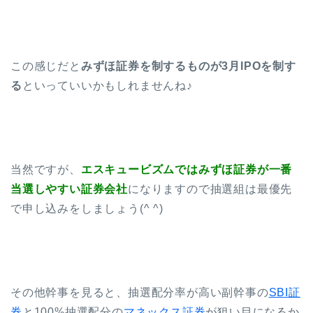
この感じだと
みずほ証券を制するものが3月IPOを制す
る
といっていいかもしれませんね♪
当然ですが、
エスキュービズムではみずほ証券が一番
当選しやすい証券会社
になりますので抽選組は最優先
で申し込みをしましょう(^ ^)
その他幹事を見ると、抽選配分率が高い副幹事の
SBI証
券
と100%抽選配分の
マネックス証券
が狙い目になるか