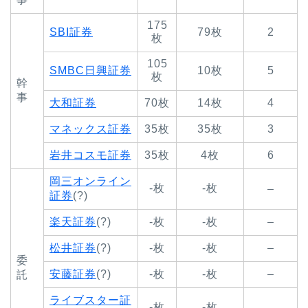
175
SBI証券
79枚
2
枚
105
SMBC日興証券
10枚
5
枚
幹
事
大和証券
70枚
14枚
4
マネックス証券
35枚
35枚
3
岩井コスモ証券
35枚
4枚
6
岡三オンライン
-枚
-枚
–
証券
(?)
楽天証券
(?)
-枚
-枚
–
松井証券
(?)
-枚
-枚
–
委
安藤証券
(?)
-枚
-枚
–
託
ライブスター証
-枚
-枚
–