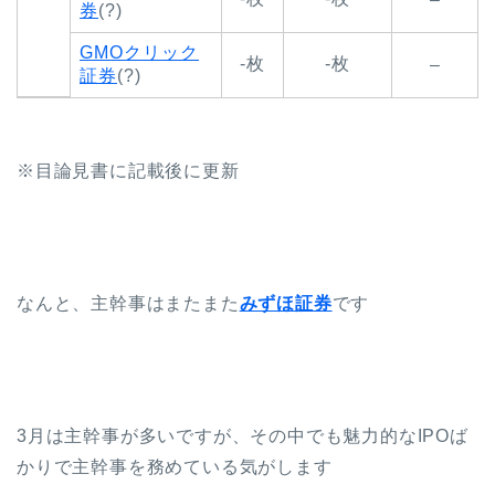
券
(?)
GMOクリック
-枚
-枚
–
証券
(?)
※目論見書に記載後に更新
なんと、主幹事はまたまた
みずほ証券
です
3月は主幹事が多いですが、その中でも魅力的なIPOば
かりで主幹事を務めている気がします