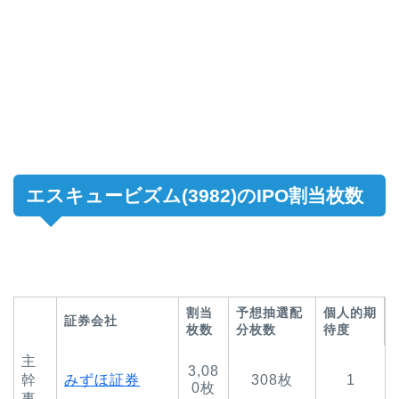
エスキュービズム(3982)のIPO割当枚数
割当
予想抽選配
個人的期
証券会社
枚数
分枚数
待度
主
3,08
幹
みずほ証券
308枚
1
0枚
事