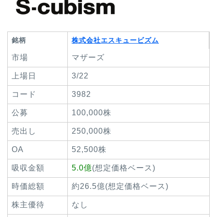
銘柄
株式会社エスキュービズム
市場
マザーズ
上場日
3/22
コード
3982
公募
100,000株
売出し
250,000株
OA
52,500株
吸収金額
5.0億
(想定価格ベース)
時価総額
約26.5億(想定価格ベース)
株主優待
なし