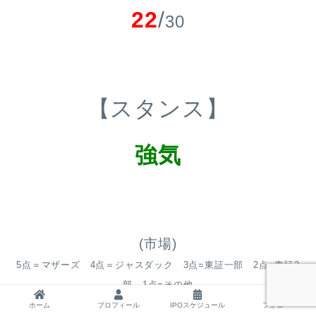
22
/
30
【スタンス】
強気
(市場)
5点＝マザーズ 4点＝ジャスダック 3点=東証一部 2点=東証2
部 1点=その他
ホーム
プロフィール
IPOスケジュール
フォロー