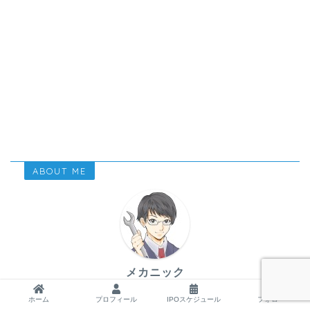
ABOUT ME
メカニック
ホーム
プロフィール
IPOスケジュール
フォロー
30代の3級FP資格をもつちょっと変わったカーエンジニ