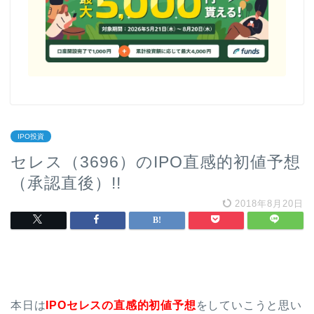
IPO投資
セレス（3696）のIPO直感的初値予想
（承認直後）!!
2018年8月20日
本日は
IPOセレスの直感的初値予想
をしていこうと思い