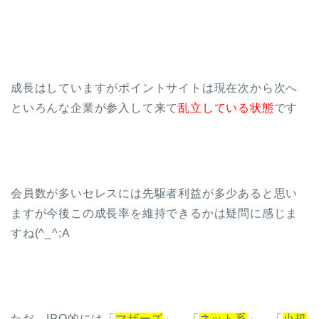
成長はしていますがポイントサイトは現在次から次へ
といろんな企業が参入して来て
乱立している状態
です
会員数が多いセレスには先駆者利益が多少あると思い
ますが今後この成長率を維持できるかは疑問に感じま
すね(^_^;A
ただ、IPO的には「
マザーズ
」、「
ネット系
」、「
小規