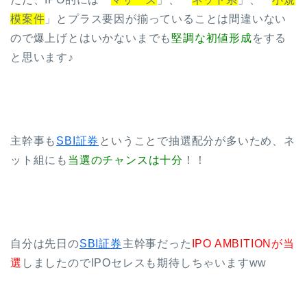
模案件
」とプラス要因が揃っていることは間違いない
ので爆上げとはいかないまでも
堅調な初値形成
をする
と思います♪
主幹事も
SBI証券
ということで抽選配分が多いため、ネ
ット組にも
当選のチャンスは十分
！！
自分は先日の
SBI証券
主幹事だった
IPO AMBITIONが当
選
しましたのでIPOセレスも期待しちゃいますww