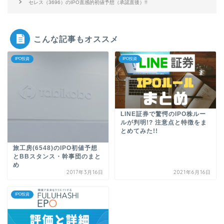
セレス（3696）のIPO直感的初値予想（承認直後）!!
こんな記事もオススメ
IPO投資
IPO投資
LINE証券で驚愕のIPO株ルー
ルが判明!? 注意点と特徴をま
とめてみた!!
旅工房(6548)のIPO初値予想
とBBスタンス・幹事団のまと
め
2017年3月16日
2021年6月16日
IPO投資