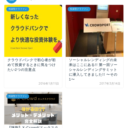
投資型クラファン
投資型クラファン
クラウドバンクで初心者が初
ソーシャルレンディングの未
めて投資するときに気をつけ
来はここにある!! 第一回ソー
たい2つの注意点
シャルレンディングサミット
に潜入してきました!! 〜その
1〜
2016年1月11日
2017年3月14日
投資型クラファン
【評判】X-Crowd(エックスク