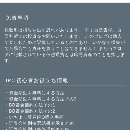
免責事項
株取引は損失を出す恐れがあります。 全て自己責任、自
己判断での投資をお願いいたします。 このブログは個人
で楽しむために記載しているものであり、いかなる損失が
でた場合でも責任を負うことはできません！ また当ブロ
グに記載されている仮想通貨とは暗号資産のことを指しま
す。
IPO初心者お役立ち情報
・
資金移動を無料にする方法
・
資金移動を無料にする方法その2
・
BB資金節約方法その1
・
BB資金節約方法その2
・
いちよし証券IPO購入手順
・
証券会社別抽選結果表示まとめ
・
証券会社別口座管理料まとめ